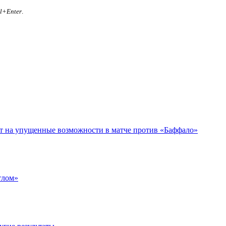
rl+Enter
.
ет на упущенные возможности в матче против «Баффало»
тлом»