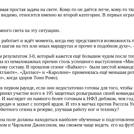
мая простая задача на свете. Кому-то он даётся легче, кому-то
димо, относится именно ко второй категории. В первых играх к
ного света на эту ситуацию.
работает и ждёт момента, когда ему представится возможность п
во шагов на тех или иных маршрутах и прочее в подобном духе»,
 результатом 3-0, который кажется ещё большим чудом после тог
дна из немаловажных причин столь успешного выступления «Минн
ому составу. В прошлом сезоне «Вайкнгс» были шестой командой
Атланте», «Далласе» и «Каролине» применялась ещё меньшая рота
», когда здоров Тони Ромо).
в первом раунде, если они недостаточно готовы для того, чтобы
принял участие всего в 195 защитных розыгрышах своей команды
). И выглядит он намного более готовым к НФЛ дибэком, чем го
передач и захват с потерей ярдов. И это в матчах против Рассе
бютного сезона в резерве, улучшая работу ног и технику?
 на поле должны находиться наиболее обученные и подготовленн
ом и Чарльзом Джонсоном, мы сможем чаще видеть его на футбо