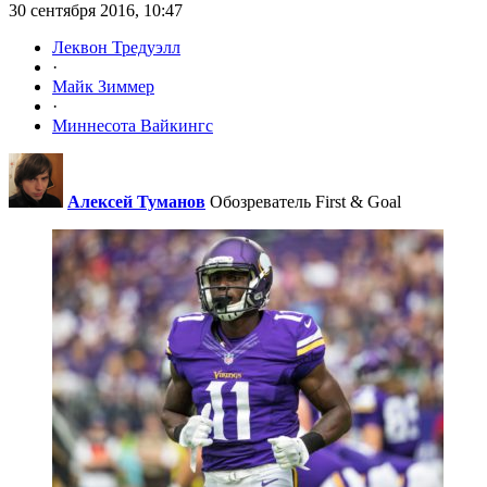
30 сентября 2016, 10:47
Леквон Тредуэлл
·
Майк Зиммер
·
Миннесота Вайкингс
Алексей Туманов
Обозреватель First & Goal