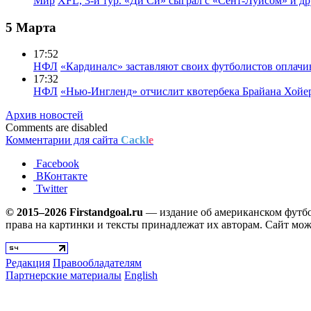
Мир
XFL, 3-й тур. «Ди Си» сыграл с «Сент-Луисом» и др
5 Марта
17:52
НФЛ
«Кардиналс» заставляют своих футболистов оплачи
17:32
НФЛ
«Нью-Ингленд» отчислит квотербека Брайана Хойе
Архив новостей
Comments are disabled
Комментарии для сайта
Cackl
e
Facebook
ВКонтакте
Twitter
© 2015–2026 Firstandgoal.ru
— издание об американском футбол
права на картинки и тексты принадлежат их авторам. Сайт мож
Редакция
Правообладателям
Партнерские материалы
English