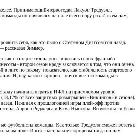
 тяжелее. Принимающий-первогодка Лакуон Тредуэлл,
оманды он появлялся на поле всего пару раз. И всем нам,
роявить себя, как это было с Стефеном Диггсом год назад.
 — рассказал Зиммер.
о как на старте сезона они лишились своих франчайз
есоты» второй сезон кряду заключается в том, что они очень
 в лиге по такому показателю, как стабильность стартового
ция. И, вау, какой сюрприз – почти все эти команды в
 с ходу начинать играть в НФЛ на приемлемом уровне.
 (18.17% от всех защитных розыгрышей «Викингов» в сезоне).
д назад. Начиная с прошлогодней игры плей-офф против
ла Уилсона, Аарона Роджерса и Кэма Ньютона. Возможны ли были
ые футболисты команды. Как только Тредуэлл сможет встать в
льном поле. И кто знает, какие сюрпризы тогда он нам