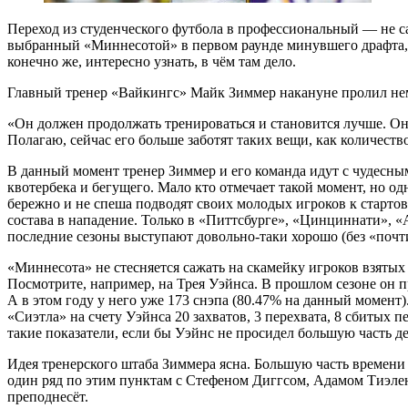
Переход из студенческого футбола в профессиональный — не са
выбранный «Миннесотой» в первом раунде минувшего драфта, ви
конечно же, интересно узнать, в чём там дело.
Главный тренер «Вайкингс» Майк Зиммер накануне пролил нем
«Он должен продолжать тренироваться и становится лучше. Он 
Полагаю, сейчас его больше заботят таких вещи, как количест
В данный момент тренер Зиммер и его команда идут с чудесным
квотербека и бегущего. Мало кто отмечает такой момент, но о
бережно и не спеша подводят своих молодых игроков к стартов
состава в нападение. Только в «Питтсбурге», «Цинциннати», «
последние сезоны выступают довольно-таки хорошо (без «почти
«Миннесота» не стесняется сажать на скамейку игроков взятых 
Посмотрите, например, на Трея Уэйнса. В прошлом сезоне он 
А в этом году у него уже 173 снэпа (80.47% на данный момент
«Сиэтла» на счету Уэйнса 20 захватов, 3 перехвата, 8 сбитых 
такие показатели, если бы Уэйнс не просидел большую часть де
Идея тренерского штаба Зиммера ясна. Большую часть времени
один ряд по этим пунктам с Стефеном Диггсом, Адамом Тиэлен
преподнесёт.