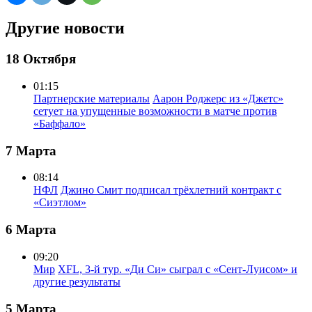
Другие новости
18 Октября
01:15
Партнерские материалы
Аарон Роджерс из «Джетс»
сетует на упущенные возможности в матче против
«Баффало»
7 Марта
08:14
НФЛ
Джино Смит подписал трёхлетний контракт с
«Сиэтлом»
6 Марта
09:20
Мир
XFL, 3-й тур. «Ди Си» сыграл с «Сент-Луисом» и
другие результаты
5 Марта