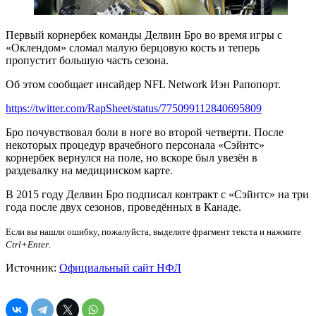
Первый корнербек команды Делвин Бро во время игры с
«Оклендом» сломал малую берцовую кость и теперь
пропустит большую часть сезона.
Об этом сообщает инсайдер NFL Network Иэн Рапопорт.
https://twitter.com/RapSheet/status/775099112840695809
Бро почувствовал боли в ноге во второй четверти. После
некоторых процедур врачебного персонала «Сэйнтс»
корнербек вернулся на поле, но вскоре был увезён в
раздевалку на медицинском карте.
В 2015 году Делвин Бро подписал контракт с «Сэйнтс» на три
года после двух сезонов, проведённых в Канаде.
Если вы нашли ошибку, пожалуйста, выделите фрагмент текста и нажмите
Ctrl+Enter
.
Источник:
Официальный сайт НФЛ