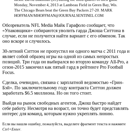
Monday, November 4, 2013 at Lambeau Field in Green Bay, Wis.
The Chicago Bears beat the Green Bay Packers 27-20. MARK
HOFFMAN/MHOFFMAN@JOURNALSENTINEL.COM
Обозреватель NFL Media Майк Гарафоло сообщает, что
«Упаковщики» собираются уволить гарда Джоша Ситтона в
случае, если не получится найти вариант с его обменом. Так
оно вскоре и случилось.
30-летний Ситтон не пропустил ни одного матча с 2011 года и
являет собой образец игры на одной из самых непростых
позиций. Три года он выбирался во вторую команду All-Pro, а
сезон-2015 закончил как пятый гард в рейтинге Pro Football
Focus.
Сделка, очевидно, связана с зарплатной ведомостью «Грин-
Бэй». По заключительному году контракта Ситтон должен
заработать $6.5 миллиона. Но он того стоит.
Выйдя на рынок свободных агентов, Джош быстро найдет
себе работу. Несмотря на возраст, он точно будет представлять
интерес для команд, которым нужно укреплять линию.
Если вы нашли ошибку, пожалуйста, выделите фрагмент текста и нажмите
Ctrl+Enter
.