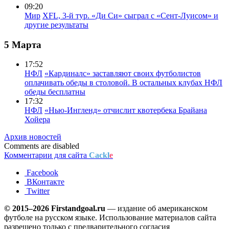
09:20
Мир
XFL, 3-й тур. «Ди Си» сыграл с «Сент-Луисом» и
другие результаты
5 Марта
17:52
НФЛ
«Кардиналс» заставляют своих футболистов
оплачивать обеды в столовой. В остальных клубах НФЛ
обеды бесплатны
17:32
НФЛ
«Нью-Ингленд» отчислит квотербека Брайана
Хойера
Архив новостей
Comments are disabled
Комментарии для сайта
Cackl
e
Facebook
ВКонтакте
Twitter
© 2015–2026 Firstandgoal.ru
— издание об американском
футболе на русском языке. Использование материалов cайта
разрешено только с предварительного согласия