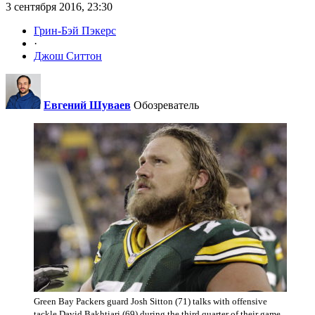
3 сентября 2016, 23:30
Грин-Бэй Пэкерс
·
Джош Ситтон
Евгений Шуваев
Обозреватель
Green Bay Packers guard Josh Sitton (71) talks with offensive
tackle David Bakhtiari (69) during the third quarter of their game