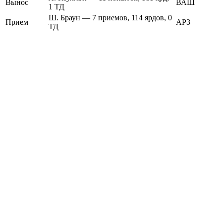
Вынос
ВАШ
1 ТД
Ш. Браун — 7 приемов, 114 ярдов, 0
Прием
АРЗ
ТД