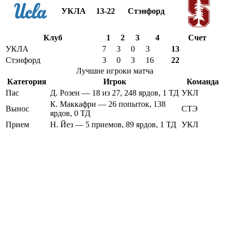
УКЛА
13-22
Стэнфорд
Клуб
1
2
3
4
Счет
УКЛА
7
3
0
3
13
Стэнфорд
3
0
3
16
22
Лучшие игроки матча
Категория
Игрок
Команда
Пас
Д. Розен — 18 из 27, 248 ярдов, 1 ТД
УКЛ
К. Маккафри — 26 попыток, 138
Вынос
СТЭ
ярдов, 0 ТД
Прием
Н. Йез — 5 приемов, 89 ярдов, 1 ТД
УКЛ