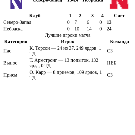
Клуб
1
2
3
4
Счет
Северо-Запад
0
7
6
0
13
Небраска
0
10
14
0
24
Лучшие игроки матча
Категория
Игрок
Команда
К. Торсон — 24 из 37, 249 ярдов, 1
Пас
СЗ
ТД
Т. Армстронг — 13 попыток, 132
Вынос
НЕБ
ярда, 0 ТД
О. Карр — 8 приемов, 109 ярдов, 1
Прием
СЗ
ТД