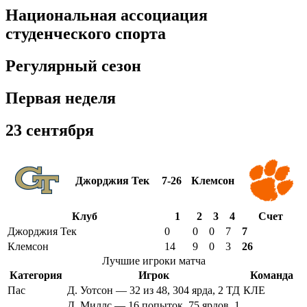
Национальная ассоциация
студенческого спорта
Регулярный сезон
Первая неделя
23 сентября
Джорджия Тек
7-26
Клемсон
Клуб
1
2
3
4
Счет
Джорджия Тек
0
0
0
7
7
Клемсон
14
9
0
3
26
Лучшие игроки матча
Категория
Игрок
Команда
Пас
Д. Уотсон — 32 из 48, 304 ярда, 2 ТД
КЛЕ
Д. Миллс — 16 попыток, 75 ярдов, 1