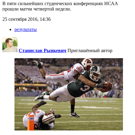
В пяти сильнейших студенческих конференциях НСАА
прошли матчи четвертой недели.
25 сентября 2016, 14:36
результаты
Станислав Рынкевич
Приглашённый автор