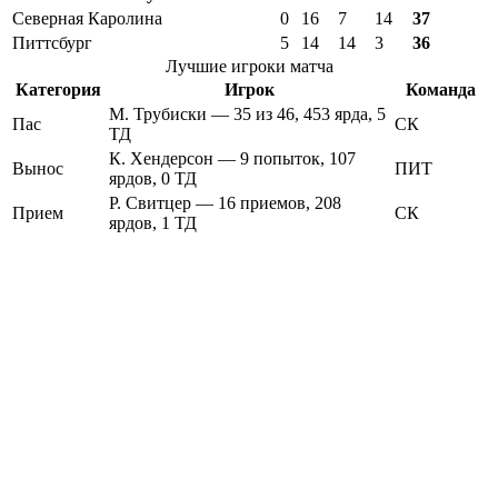
Северная Каролина
0
16
7
14
37
Питтсбург
5
14
14
3
36
Лучшие игроки матча
Категория
Игрок
Команда
М. Трубиски — 35 из 46, 453 ярда, 5
Пас
СК
ТД
К. Хендерсон — 9 попыток, 107
Вынос
ПИТ
ярдов, 0 ТД
Р. Свитцер — 16 приемов, 208
Прием
СК
ярдов, 1 ТД