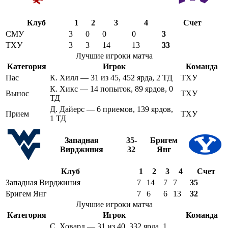
Клуб
1
2
3
4
Счет
СМУ
3
0
0
0
3
ТХУ
3
3
14
13
33
Лучшие игроки матча
Категория
Игрок
Команда
Пас
К. Хилл — 31 из 45, 452 ярда, 2 ТД
ТХУ
К. Хикс — 14 попыток, 89 ярдов, 0
Вынос
ТХУ
ТД
Д. Дайерс — 6 приемов, 139 ярдов,
Прием
ТХУ
1 ТД
Западная
35-
Бригем
Вирджиния
32
Янг
Клуб
1
2
3
4
Счет
Западная Вирджиния
7
14
7
7
35
Бригем Янг
7
6
6
13
32
Лучшие игроки матча
Категория
Игрок
Команда
С. Ховард — 31 из 40, 332 ярда, 1