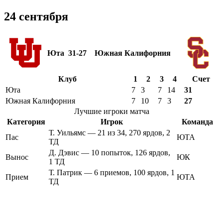
24 сентября
Юта
31-27
Южная Калифорния
Клуб
1
2
3
4
Счет
Юта
7
3
7
14
31
Южная Калифорния
7
10
7
3
27
Лучшие игроки матча
Категория
Игрок
Команда
Т. Уильямс — 21 из 34, 270 ярдов, 2
Пас
ЮТА
ТД
Д. Дэвис — 10 попыток, 126 ярдов,
Вынос
ЮК
1 ТД
Т. Патрик — 6 приемов, 100 ярдов, 1
Прием
ЮТА
ТД