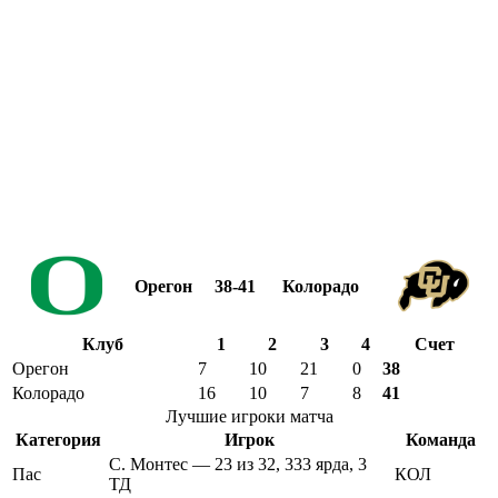
Орегон
38-41
Колорадо
Клуб
1
2
3
4
Счет
Орегон
7
10
21
0
38
Колорадо
16
10
7
8
41
Лучшие игроки матча
Категория
Игрок
Команда
С. Монтес — 23 из 32, 333 ярда, 3
Пас
КОЛ
ТД