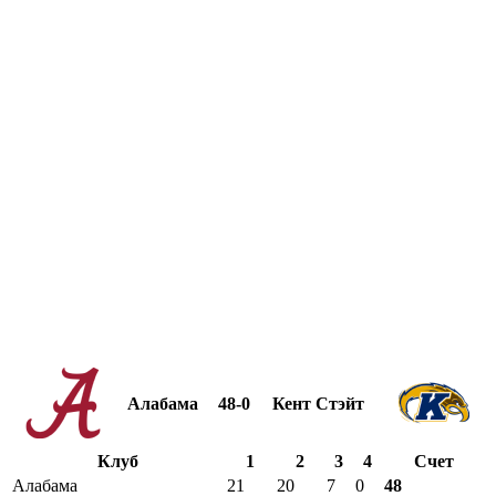
Алабама
48-0
Кент Стэйт
Клуб
1
2
3
4
Счет
Алабама
21
20
7
0
48