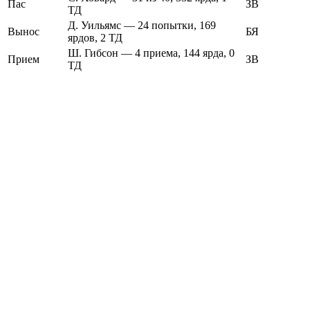
Пас
ЗВ
ТД
Д. Уильямс — 24 попытки, 169
Вынос
БЯ
ярдов, 2 ТД
Ш. Гибсон — 4 приема, 144 ярда, 0
Прием
ЗВ
ТД