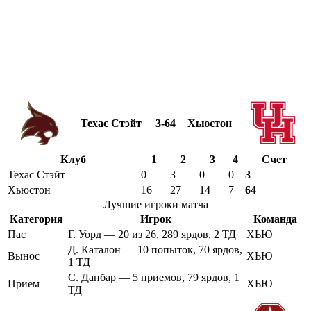
Техас Стэйт
3-64
Хьюстон
Клуб
1
2
3
4
Счет
Техас Стэйт
0
3
0
0
3
Хьюстон
16
27
14
7
64
Лучшие игроки матча
Категория
Игрок
Команда
Пас
Г. Уорд — 20 из 26, 289 ярдов, 2 ТД
ХЬЮ
Д. Каталон — 10 попыток, 70 ярдов,
Вынос
ХЬЮ
1 ТД
С. Данбар — 5 приемов, 79 ярдов, 1
Прием
ХЬЮ
ТД