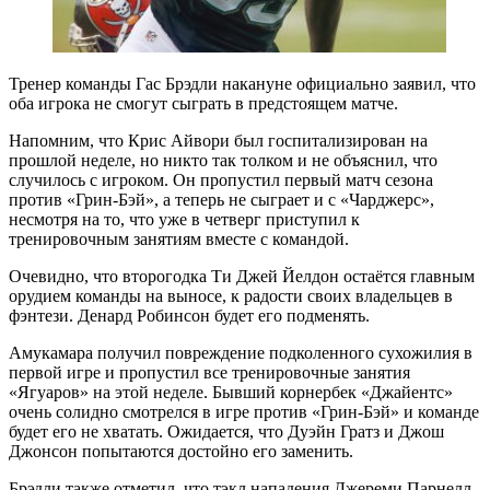
Тренер команды Гас Брэдли накануне официально заявил, что
оба игрока не смогут сыграть в предстоящем матче.
Напомним, что Крис Айвори был госпитализирован на
прошлой неделе, но никто так толком и не объяснил, что
случилось с игроком. Он пропустил первый матч сезона
против «Грин-Бэй», а теперь не сыграет и с «Чарджерс»,
несмотря на то, что уже в четверг приступил к
тренировочным занятиям вместе с командой.
Очевидно, что второгодка Ти Джей Йелдон остаётся главным
орудием команды на выносе, к радости своих владельцев в
фэнтези. Денард Робинсон будет его подменять.
Амукамара получил повреждение подколенного сухожилия в
первой игре и пропустил все тренировочные занятия
«Ягуаров» на этой неделе. Бывший корнербек «Джайентс»
очень солидно смотрелся в игре против «Грин-Бэй» и команде
будет его не хватать. Ожидается, что Дуэйн Гратз и Джош
Джонсон попытаются достойно его заменить.
Брэдли также отметил, что тэкл нападения Джереми Парнелл