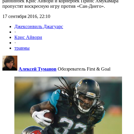
раннинбек Крис Айвори и корнербек Принс Амукамара
пропустят воскресную игру против «Сан-Диего».
17 сентября 2016, 22:10
Джексонвиль Джагуарс
·
Крис Айвори
·
травмы
Алексей Туманов
Обозреватель First & Goal