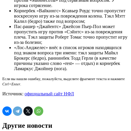
против «Миннесоты» под серьёзным вопросом. У
игрока сотрясение.
Корнербек «Вайкингс» Ксавьер Роудс точно пропустит
воскресную игру из-за повреждения колена. Тэкл Мэтт
Калил (бедро) также под вопросом;
Пас-рашер «Джайентс» Джейсон Пьер-Пол может
пропустить игру против «Сэйнтс» из-за повреждения
плеча. Тэкл защиты Роберт Томас точно пропустит игру
из-за болезни;
«Лос-Анджелес» внёс в список игроков находящихся
под знаком вопроса три имени: тэкл защиты Майкл
Брокерс (бедро), раннинбек Тодд Герли (в качестве
причины указано слово «rest» — отдых) и корнербек
Ламаркус Джойнер (нога).
Если вы нашли ошибку, пожалуйста, выделите фрагмент текста и нажмите
Ctrl+Enter
.
Источник:
официальный сайт НФЛ
Другие новости