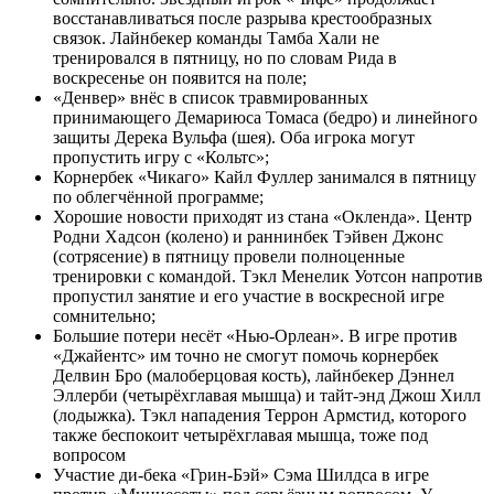
восстанавливаться после разрыва крестообразных
связок. Лайнбекер команды Тамба Хали не
тренировался в пятницу, но по словам Рида в
воскресенье он появится на поле;
«Денвер» внёс в список травмированных
принимающего Демариюса Томаса (бедро) и линейного
защиты Дерека Вульфа (шея). Оба игрока могут
пропустить игру с «Кольтс»;
Корнербек «Чикаго» Кайл Фуллер занимался в пятницу
по облегчённой программе;
Хорошие новости приходят из стана «Окленда». Центр
Родни Хадсон (колено) и раннинбек Тэйвен Джонс
(сотрясение) в пятницу провели полноценные
тренировки с командой. Тэкл Менелик Уотсон напротив
пропустил занятие и его участие в воскресной игре
сомнительно;
Большие потери несёт «Нью-Орлеан». В игре против
«Джайентс» им точно не смогут помочь корнербек
Делвин Бро (малоберцовая кость), лайнбекер Дэннел
Эллерби (четырёхглавая мышца) и тайт-энд Джош Хилл
(лодыжка). Тэкл нападения Террон Армстид, которого
также беспокоит четырёхглавая мышца, тоже под
вопросом
Участие ди-бека «Грин-Бэй» Сэма Шилдса в игре