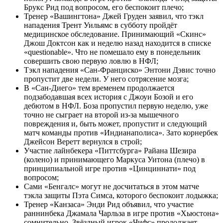
Брукс Рид под вопросом, его беспокоит плечо;
Тренер «Вашингтона» Джей Груден заявил, что тэкл
нападения Трент Уильямс в субботу пройдёт
медицинское обследование. Принимающий «Скинс»
Джош Доктсон как и неделю назад находится в списке
«questionable». Что не помешало ему в понедельник
совершить свою первую ловлю в НФЛ;
Тэкл нападения «Сан-Франциско» Энтони Дэвис точно
пропустит две недели. У него сотрясение мозга;
В «Сан-Диего» тем временем продолжается
подзабодавшая всех история с Джоуи Бозой и его
дебютом в НФЛ. Боза пропустил первую неделю, уже
точно не сыграет на второй из-за мышечного
повреждения и, быть может, пропустит и следующий
матч команды против «Индианаполиса». Зато корнербек
Джейсон Веретт вернулся в строй;
Участие лайнбекера «Питтсбурга» Райана Шезира
(колено) и принимающего Маркуса Уитона (плечо) в
принципиальной игре против «Цинциннати» под
вопросом;
Сами «Бенгалс» могут не досчитаться в этом матче
тэкла защиты Пэта Симса, которого беспокоит лодыжка;
Тренер «Канзаса» Энди Рид объявил, что участие
раннинбека Джамала Чарльза в игре против «Хьюстона»
сомнительно. Звёздный игрок «Чифс» продолжает