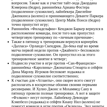
вопросом. Также как и участие тайт-энда Джордана
Кэмерона (бедро), раннинбека Ариана Фостера
(подколенное сухожилие), лайнбекера Джелейне
Дженкинса (колено) и принимающего Деванте Паркера
(подколенное сухожилие). Центр Майк Понси (бедро)
точно пропустит игру;
Раннинбек «Филадельфии» Кенджон Баркер вернулся в
расположение команды, после того как пропустил
четверговую тренировку по «личным причинам»;
Также в пятницу к тренировкам вернулся корнербек
«Далласа» Орландо Скендрик. Ди-бека ещё во время
матча первой недели против «Джайентс» беспокоило
подколенное сухожилие. Он пропустил из-за этого
тренировочное занятие в четверг;
Подвисло участие в игре против «Сан-Франциско»
раннинбека «Каролины» Джонатана Стюарта и сейфти
Дина Марлоу. Игроков беспокоят лодыжка и
подколенное сухожилие соответственно;
К счастью для «Атланты», они скорее всего смогут
располагать в воскресенье обоими своими первыми
ресиверами. И Хулио Джонс и Мохаммед Сану в
пятницу провели полные тренировки. А вот в защите
«Фэлконс» несут потери. Лайнбекер Девондре
Кэмпбелл (лодыжка) и сейфти Киану Нил (колено) не
помогут команде в игре против «Окленда». Энд защиты