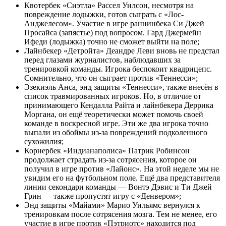
Квотербек «Сиэтла» Рассел Уилсон, несмотря на
повреждение лодыжки, готов сыграть с «Лос-
Анджелесом». Участие в игре раннинбека Си Джей
Просайса (запястье) под вопросом. Гард Джермейн
Ифеди (лодыжка) точно не сможет выйти на поле;
Лайнбекер «Детройта» Деандре Леви вновь не предстал
перед глазами журналистов, наблюдавших за
тренировкой команды. Игрока беспокоит квадрицепс.
Сомнительно, что он сыграет против «Теннесси»;
Эзекиэль Анса, энд защиты «Теннесси», также внесён в
список травмированных игроков. Но, в отличие от
принимающего Кендалла Райта и лайнбекера Деррика
Моргана, он ещё теоретически может помочь своей
команде в воскресной игре. Эти же два игрока точно
выпали из обоймы из-за повреждений подколенного
сухожилия;
Корнербек «Индианаполиса» Патрик Робинсон
продолжает страдать из-за сотрясения, которое он
получил в игре против «Лайонс». На этой неделе мы не
увидим его на футбольном поле. Ещё два представителя
линии секондари команды — Вонтэ Дэвис и Ти Джей
Грин — также пропустят игру с «Денвером»;
Энд защиты «Майами» Марио Уильямс вернулся к
тренировкам после сотрясения мозга. Тем не менее, его
участие в игре против «Пэтриотс» находится под