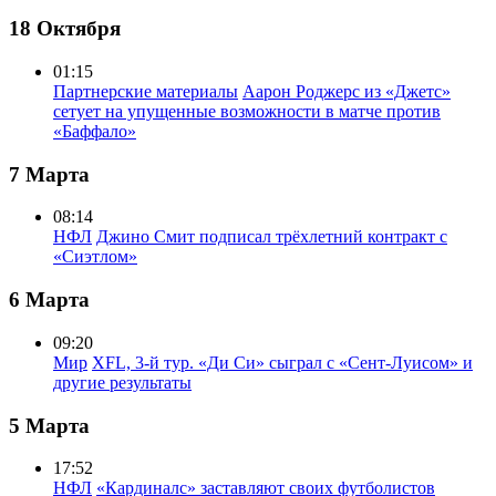
18 Октября
01:15
Партнерские материалы
Аарон Роджерс из «Джетс»
сетует на упущенные возможности в матче против
«Баффало»
7 Марта
08:14
НФЛ
Джино Смит подписал трёхлетний контракт с
«Сиэтлом»
6 Марта
09:20
Мир
XFL, 3-й тур. «Ди Си» сыграл с «Сент-Луисом» и
другие результаты
5 Марта
17:52
НФЛ
«Кардиналс» заставляют своих футболистов