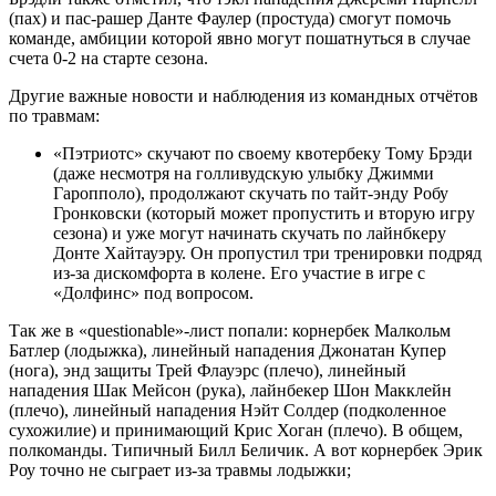
(пах) и пас-рашер Данте Фаулер (простуда) смогут помочь
команде, амбиции которой явно могут пошатнуться в случае
счета 0-2 на старте сезона.
Другие важные новости и наблюдения из командных отчётов
по травмам:
«Пэтриотс» скучают по своему квотербеку Тому Брэди
(даже несмотря на голливудскую улыбку Джимми
Гаропполо), продолжают скучать по тайт-энду Робу
Гронковски (который может пропустить и вторую игру
сезона) и уже могут начинать скучать по лайнбкеру
Донте Хайтауэру. Он пропустил три тренировки подряд
из-за дискомфорта в колене. Его участие в игре с
«Долфинс» под вопросом.
Так же в «questionable»-лист попали: корнербек Малкольм
Батлер (лодыжка), линейный нападения Джонатан Купер
(нога), энд защиты Трей Флауэрс (плечо), линейный
нападения Шак Мейсон (рука), лайнбекер Шон Макклейн
(плечо), линейный нападения Нэйт Солдер (подколенное
сухожилие) и принимающий Крис Хоган (плечо). В общем,
полкоманды. Типичный Билл Беличик. А вот корнербек Эрик
Роу точно не сыграет из-за травмы лодыжки;