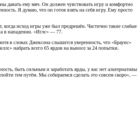
жны давать ему мяч. Он должен чувствовать игру и комфортно
нность. Я думаю, что он готов взять на себя игру. Ему просто
т, когда исход игры уже был предрешён. Частично такие слабые
па в нападении. «Иглс» — 77.
отя в словах Джексона слышится уверенность, что «Браунс»
иллс» набрать всего 65 ярдов на выносе за 24 попытки.
ность, быть сильным и заработать ярды, у вас нет альтернативы
 пойти тем путём. Мы собираемся сделать это совсем скоро», —