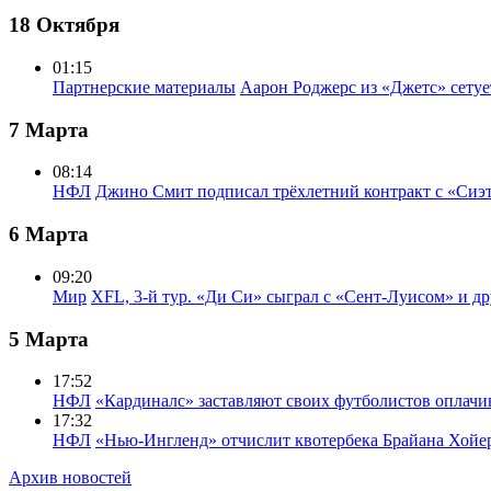
18 Октября
01:15
Партнерские материалы
Аарон Роджерс из «Джетс» сету
7 Марта
08:14
НФЛ
Джино Смит подписал трёхлетний контракт с «Сиэ
6 Марта
09:20
Мир
XFL, 3-й тур. «Ди Си» сыграл с «Сент-Луисом» и др
5 Марта
17:52
НФЛ
«Кардиналс» заставляют своих футболистов оплачи
17:32
НФЛ
«Нью-Ингленд» отчислит квотербека Брайана Хойе
Архив новостей