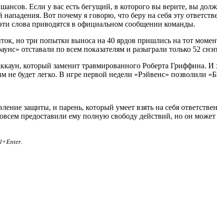
ансов. Если у вас есть бегущий, в которого вы верите, вы дол
 нападения. Вот почему я говорю, что беру на себя эту ответстве
 эти слова приводятся в официальном сообщении команды.
ток, но три попытки выноса на 40 ярдов пришлись на тот момен
аунс» отставали по всем показателям и разыграли только 52 снэ
ккаун, который заменит травмированного Роберта Гриффина. И х
им не будет легко. В игре первой недели «Рэйвенс» позволили «Б
ление защиты, и парень, который умеет взять на себя ответствен
совсем предоставили ему полную свободу действий, но он может
rl+Enter
.