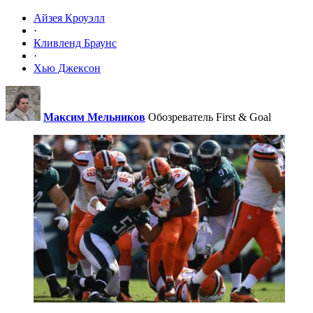
Айзея Кроуэлл
·
Кливленд Браунс
·
Хью Джексон
Максим Мельников
Обозреватель First & Goal