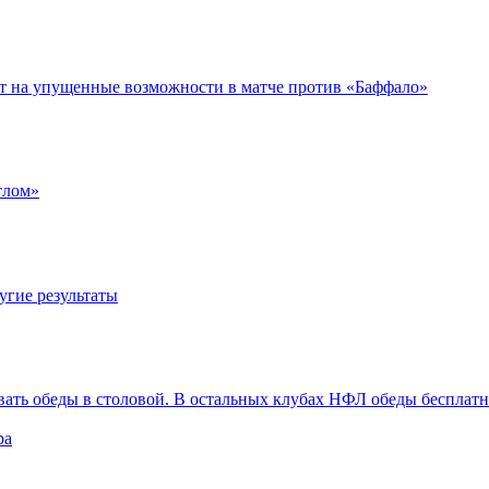
ет на упущенные возможности в матче против «Баффало»
тлом»
угие результаты
вать обеды в столовой. В остальных клубах НФЛ обеды бесплат
ра