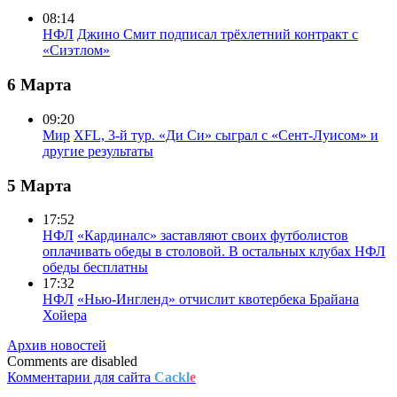
08:14
НФЛ
Джино Смит подписал трёхлетний контракт с
«Сиэтлом»
6 Марта
09:20
Мир
XFL, 3-й тур. «Ди Си» сыграл с «Сент-Луисом» и
другие результаты
5 Марта
17:52
НФЛ
«Кардиналс» заставляют своих футболистов
оплачивать обеды в столовой. В остальных клубах НФЛ
обеды бесплатны
17:32
НФЛ
«Нью-Ингленд» отчислит квотербека Брайана
Хойера
Архив новостей
Comments are disabled
Комментарии для сайта
Cackl
e