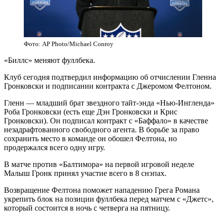
Фото: AP Photo/Michael Conroy
«Биллс» меняют фуллбека.
Клуб сегодня подтвердил информацию об отчислении Гленна
Гронковски и подписании контракта с Джеромом Фелтоном.
Гленн — младший брат звездного тайт-энда «Нью-Ингленда»
Роба Гронковски (есть еще Дэн Гронковски и Крис
Гронковски). Он подписал контракт с «Баффало» в качестве
незадрафтованного свободного агента. В борьбе за право
сохранить место в команде он обошел Фелтона, но
продержался всего одну игру.
В матче против «Балтимора» на первой игровой неделе
Малыш Гронк принял участие всего в 8 снэпах.
Возвращение Фелтона поможет нападению Грега Романа
укрепить блок на позиции фуллбека перед матчем с «Джетс»,
который состоится в ночь с четверга на пятницу.