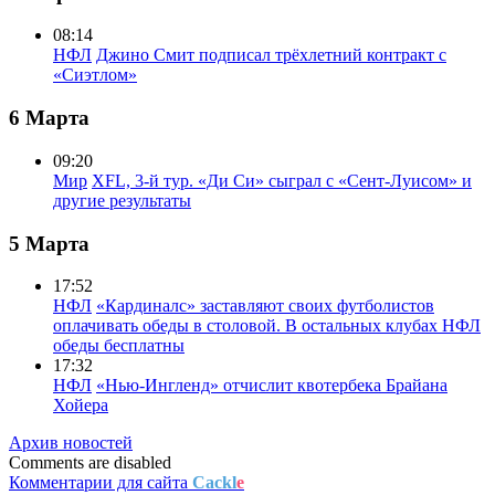
08:14
НФЛ
Джино Смит подписал трёхлетний контракт с
«Сиэтлом»
6 Марта
09:20
Мир
XFL, 3-й тур. «Ди Си» сыграл с «Сент-Луисом» и
другие результаты
5 Марта
17:52
НФЛ
«Кардиналс» заставляют своих футболистов
оплачивать обеды в столовой. В остальных клубах НФЛ
обеды бесплатны
17:32
НФЛ
«Нью-Ингленд» отчислит квотербека Брайана
Хойера
Архив новостей
Comments are disabled
Комментарии для сайта
Cackl
e