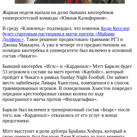
Жаркая неделя выпала на долю бывших квотербеков
университетской команды «Южная Калифорния».
В среду «Кливленд» подтвердил, что новичок
Коди Кесслер
будет стартовым пасующим в матче против «Майами
Долфинс»
. Такое решение продиктовано травмами РГ3 и
Джоша Маккауна. А уже в четверг его предшественник на
позиции квотербека в университете был включен в основной
состав «Чикаго».
Бывший квотербек «Иглс» и «Кардиналс» Мэтт Баркли будет
53 игроком в составе на матч против «Каубойс», который
пройдет в Чикаго в рамках Sunday Night Football. Он займет
место лайнбекера Ламара Хьюстона, помещенного в список
травмированных игроков. В понедельник Хьюстон повредил
передние крестообразные связки колена по ходу
проигранного матча против «Филадельфии».
Баркли был включен в тренировочный состав «Беарс» после
того, как «Кардиналс» отказались от его услуг в конце
предсезонки.
Мэтт выступит в роли дублера Брайана Хойера, который в
свою очередь был бэкапом Джея Катлера до того момента,