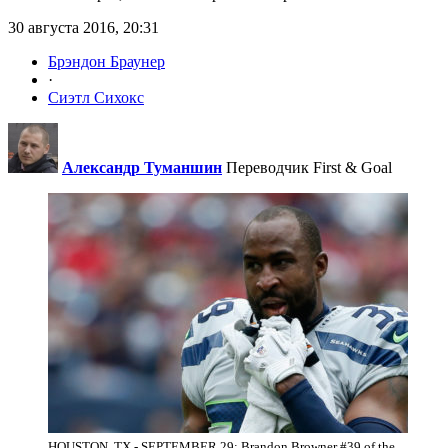
30 августа 2016, 20:31
Брэндон Браунер
·
Сиэтл Сихокс
Александр Туманшин
Переводчик First & Goal
HOUSTON, TX - SEPTEMBER 29: Brandon Browner #39 of the