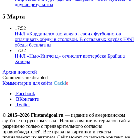
другие результаты
5 Марта
17:52
НФЛ
«Кардиналс» заставляют своих футболистов
оплачивать обеды в столовой. В остальных клубах НФЛ
обеды бесплатны
17:32
НФЛ
«Нью-Ингленд» отчислит квотербека Брайана
Хойера
Архив новостей
Comments are disabled
Комментарии для сайта
Cackl
e
Facebook
ВКонтакте
Twitter
© 2015–2026 Firstandgoal.ru
— издание об американском
футболе на русском языке. Использование материалов cайта
разрешено только с предварительного согласия
правообладателей. Все права на картинки и тексты
принадлежат их авторам. Сайт может содержать контент, не