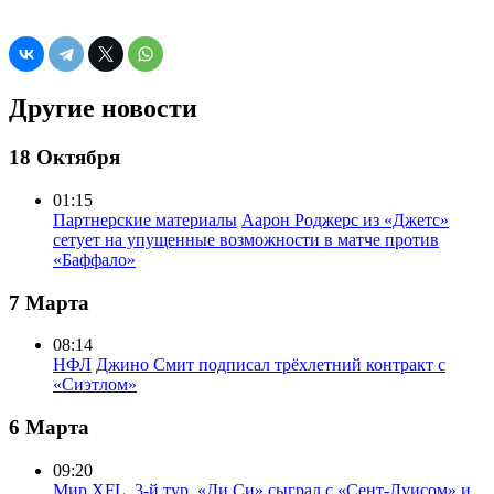
Другие новости
18 Октября
01:15
Партнерские материалы
Аарон Роджерс из «Джетс»
сетует на упущенные возможности в матче против
«Баффало»
7 Марта
08:14
НФЛ
Джино Смит подписал трёхлетний контракт с
«Сиэтлом»
6 Марта
09:20
Мир
XFL, 3-й тур. «Ди Си» сыграл с «Сент-Луисом» и