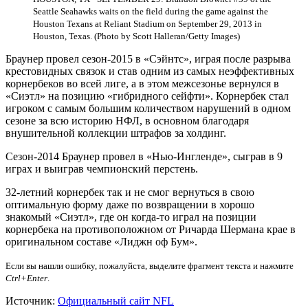
Seattle Seahawks waits on the field during the game against the
Houston Texans at Reliant Stadium on September 29, 2013 in
Houston, Texas. (Photo by Scott Halleran/Getty Images)
Браунер провел сезон-2015 в «Сэйнтс», играя после разрыва
крестовидных связок и став одним из самых неэффективных
корнербеков во всей лиге, а в этом межсезонье вернулся в
«Сиэтл» на позицию «гибридного сейфти». Корнербек стал
игроком с самым большим количеством нарушений в одном
сезоне за всю историю НФЛ, в основном благодаря
внушительной коллекции штрафов за холдинг.
Сезон-2014 Браунер провел в «Нью-Ингленде», сыграв в 9
играх и выиграв чемпионский перстень.
32-летний корнербек так и не смог вернуться в свою
оптимальную форму даже по возвращении в хорошо
знакомый «Сиэтл», где он когда-то играл на позиции
корнербека на противоположном от Ричарда Шермана крае в
оригинальном составе «Лиджн оф Бум».
Если вы нашли ошибку, пожалуйста, выделите фрагмент текста и нажмите
Ctrl+Enter
.
Источник:
Официальный сайт NFL