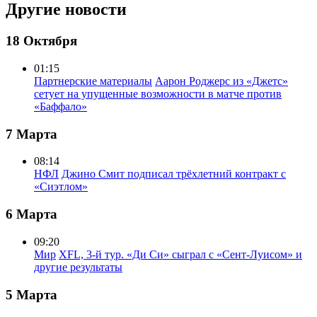
Другие новости
18 Октября
01:15
Партнерские материалы
Аарон Роджерс из «Джетс»
сетует на упущенные возможности в матче против
«Баффало»
7 Марта
08:14
НФЛ
Джино Смит подписал трёхлетний контракт с
«Сиэтлом»
6 Марта
09:20
Мир
XFL, 3-й тур. «Ди Си» сыграл с «Сент-Луисом» и
другие результаты
5 Марта