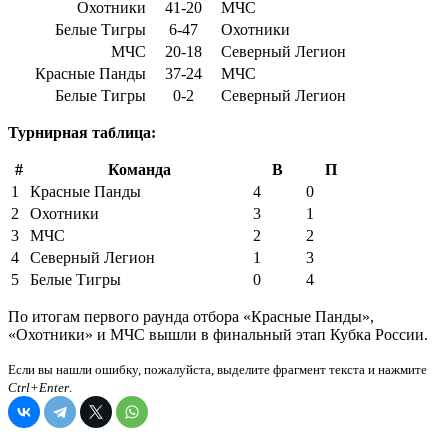
Охотники
41-20
МЧС
Белые Тигры
6-47
Охотники
МЧС
20-18
Северный Легион
Красные Панды
37-24
МЧС
Белые Тигры
0-2
Северный Легион
Турнирная таблица:
#
Команда
В
П
1
Красные Панды
4
0
2
Охотники
3
1
3
МЧС
2
2
4
Северный Легион
1
3
5
Белые Тигры
0
4
По итогам первого раунда отбора «Красные Панды»,
«Охотники» и МЧС вышли в финальный этап Кубка России.
Если вы нашли ошибку, пожалуйста, выделите фрагмент текста и нажмите
Ctrl+Enter
.