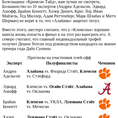
Болельщики «Кримсон Тайд», вам лучше не смотреть.
Большинство из 10 экспертов (Андреа Адельсон, Эдвард
Ашофф, Брайан Беннетт, Хизер Динич, Крис Лоу, Иван
Майзель, Тед Миллер, Адам Риттенберг, Марк Шлабах и Митч
Шерман) не верят в то, что «Алабама» защитит титул.
Вместо этого, шестеро считают, что у «Клемсона» хорошие
шансы вновь попасть в финал и на этот раз выиграть его. А
семеро считают, что главный индивидуальный трофей
получит Дешон Уотсон под руководством кандидата на звание
тренера года Дабо Суинни.
Прогнозы на участников плей-офф
Эксперт
Полуфиналисты
Чемпион
Андреа
Алабама
vs. Флорида Стэйт,
Клемсон
Адельсон
vs. Стэнфорд
Эдвард
Клемсон vs.
Огайо Стэйт
,
Алабама
Ашофф
vs. Оклахома
Брайан
Клемсон
vs. УКЛА,
Луизиана Стэйт
Беннетт
vs. Мичиган
Хизер
Луизиана Стэйт
vs. Оклахома,