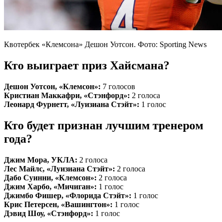
Квотербек «Клемсона» Дешон Уотсон. Фото: Sporting News
Кто выиграет приз Хайсмана?
Дешон Уотсон, «Клемсон»:
7 голосов
Кристиан Маккафри, «Стэнфорд»:
2 голоса
Леонард Фурнетт, «Луизиана Стэйт»:
1 голос
Кто будет признан лучшим тренером
года?
Джим Мора, УКЛА:
2 голоса
Лес Майлс, «Луизиана Стэйт»:
2 голоса
Дабо Суинни, «Клемсон»:
2 голоса
Джим Харбо, «Мичиган»:
1 голос
Джимбо Фишер, «Флорида Стэйт»:
1 голос
Крис Петерсен, «Вашингтон»:
1 голос
Дэвид Шоу, «Стэнфорд»:
1 голос