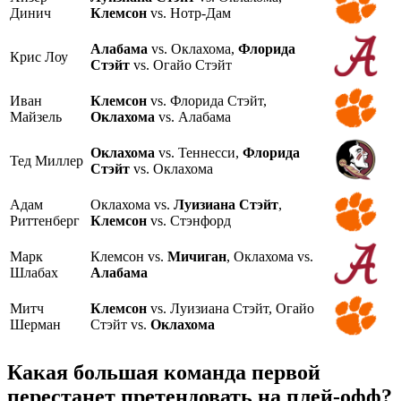
Динич
Клемсон
vs. Нотр-Дам
Алабама
vs. Оклахома,
Флорида
Крис Лоу
Стэйт
vs. Огайо Стэйт
Иван
Клемсон
vs. Флорида Стэйт,
Майзель
Оклахома
vs. Алабама
Оклахома
vs. Теннесси,
Флорида
Тед Миллер
Стэйт
vs. Оклахома
Адам
Оклахома vs.
Луизиана Стэйт
,
Риттенберг
Клемсон
vs. Стэнфорд
Марк
Клемсон vs.
Мичиган
, Оклахома vs.
Шлабах
Алабама
Митч
Клемсон
vs. Луизиана Стэйт, Огайо
Шерман
Стэйт vs.
Оклахома
Какая большая команда первой
перестанет претендовать на плей-офф?