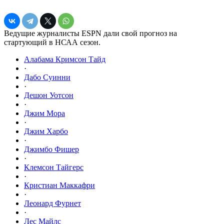
Ведущие журналисты ESPN дали свой прогноз на
стартующий в НСАА сезон.
Алабама Кримсон Тайд
·
Дабо Суинни
·
Дешон Уотсон
·
Джим Мора
·
Джим Харбо
·
Джимбо Фишер
·
Клемсон Тайгерс
·
Кристиан Маккафри
·
Леонард Фурнет
·
Лес Майлс