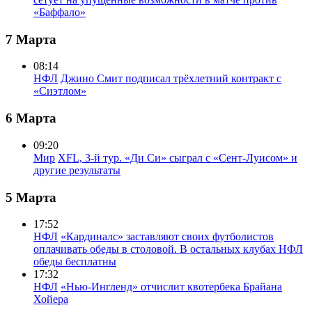
«Баффало»
7 Марта
08:14
НФЛ
Джино Смит подписал трёхлетний контракт с
«Сиэтлом»
6 Марта
09:20
Мир
XFL, 3-й тур. «Ди Си» сыграл с «Сент-Луисом» и
другие результаты
5 Марта
17:52
НФЛ
«Кардиналс» заставляют своих футболистов
оплачивать обеды в столовой. В остальных клубах НФЛ
обеды бесплатны
17:32
НФЛ
«Нью-Ингленд» отчислит квотербека Брайана
Хойера