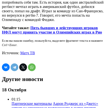
попробовать себя там. Есть история, как один австралийский
регбист мечтал играть в американский футбол, добился
своего, попал на драфт. Играл за команду из Сан-Франциско,
но вернулся в регби-7. Говорит, его мечта попасть на
Олимпиаду с командой Фиджи.
Читайте также:
Пять бывших и действующих игроков
НФЛ могут принять участие в Олимпийских играх в Рио
Если вы нашли ошибку, пожалуйста, выделите фрагмент текста и нажмите
Ctrl+Enter
.
Источник:
Матч ТВ
Другие новости
18 Октября
01:15
Партнерские материалы
Аарон Роджерс из «Джетс»
сетует на упущенные возможности в матче против