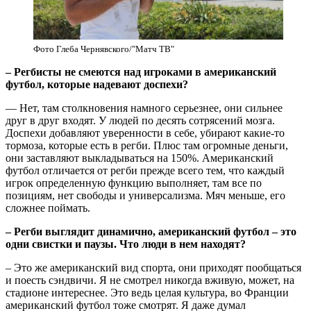
Фото Глеба Чернявского/"Матч ТВ"
– Регбисты не смеются над игроками в американский
футбол, которые надевают доспехи?
— Нет, там столкновения намного серьезнее, они сильнее
друг в друг входят. У людей по десять сотрясений мозга.
Доспехи добавляют уверенности в себе, убирают какие-то
тормоза, которые есть в регби. Плюс там огромные деньги,
они заставляют выкладываться на 150%. Американский
футбол отличается от регби прежде всего тем, что каждый
игрок определенную функцию выполняет, там все по
позициям, нет свободы и универсализма. Мяч меньше, его
сложнее поймать.
– Регби выглядит динамично, американский футбол – это
одни свистки и паузы. Что люди в нем находят?
– Это же американский вид спорта, они приходят пообщаться
и поесть сэндвичи. Я не смотрел никогда вживую, может, на
стадионе интереснее. Это ведь целая культура, во Франции
американский футбол тоже смотрят. Я даже думал