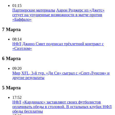
01:15
Партнерские материалы
Аарон Роджерс из «Джетс»
сетует на упущенные возможности в матче против
«Баффало»
7 Марта
08:14
НФЛ
Джино Смит подписал трёхлетний контракт с
«Сиэтлом»
6 Марта
09:20
Мир
XFL, 3-й тур. «Ди Си» сыграл с «Сент-Луисом» и
другие результаты
5 Марта
17:52
НФЛ
«Кардиналс» заставляют своих футболистов
оплачивать обеды в столовой. В остальных клубах НФЛ
обеды бесплатны