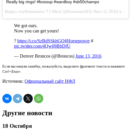
Really big rings! #bossup #wardboy #sb50champs
Видео опубликовано TJ Ward (@bossward43)
Июн 12 2016 в 7:11 PDT
We got ours.
Now you can get yours!
?
https://t.co/SzBdSSkhGQ
#Horsepower
#
pic.twitter.com/4Qw69BbDfU
— Denver Broncos (@Broncos)
June 13, 2016
Если вы нашли ошибку, пожалуйста, выделите фрагмент текста и нажмите
Ctrl+Enter
.
Источник:
Официальный сайт НФЛ
Другие новости
18 Октября