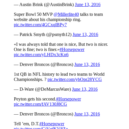
— Austin Brink (@AustinBrink)
June 13, 2016
Super Bowl 50 MVP
@Millerlite40
talks to team
website about his championship ring.
pic.twitter.com/4GCxqlBPy7
— Patrick Smyth (@psmyth12)
June 13, 2016
«I was always told that one is nice, But two is nicer.
One is fine; two is finer.»
#Horsepower
pic.twitter.com/yLHDx3cKn6
— Denver Broncos (@Broncos)
June 13, 2016
1st QB in NFL history to lead two teams to World
Championships. ?
pic.twitter.com/ybOpr28YCG
— D-Ware (@DeMarcusWare)
June 13, 2016
Peyton gets his second.
#Horsepower
pic.twitter.com/fAV130J8CG
— Denver Broncos (@Broncos)
June 13, 2016
Tell ’em, D.T.
#Horsepower
pic.twitter.com/GjVgfKV8Zo