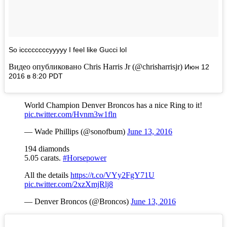
So iccccccccyyyyy I feel like Gucci lol
Видео опубликовано Chris Harris Jr (@chrisharrisjr)
Июн 12
2016 в 8:20 PDT
World Champion Denver Broncos has a nice Ring to it!
pic.twitter.com/Hvnm3w1fln
— Wade Phillips (@sonofbum)
June 13, 2016
194 diamonds
5.05 carats.
#Horsepower
All the details
https://t.co/VYy2FgY71U
pic.twitter.com/2xzXmjRlj8
— Denver Broncos (@Broncos)
June 13, 2016