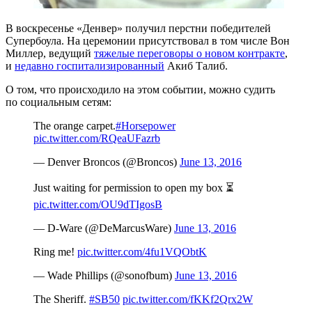
В воскресенье «Денвер» получил перстни победителей
Супербоула. На церемонии присутствовал в том числе Вон
Миллер, ведущий
тяжелые переговоры о новом контракте
,
и
недавно госпитализированный
Акиб Талиб.
О том, что происходило на этом событии, можно судить
по социальным сетям:
The orange carpet.
#Horsepower
pic.twitter.com/RQeaUFazrb
— Denver Broncos (@Broncos)
June 13, 2016
Just waiting for permission to open my box ⏳
pic.twitter.com/OU9dTIgosB
— D-Ware (@DeMarcusWare)
June 13, 2016
Ring me!
pic.twitter.com/4fu1VQObtK
— Wade Phillips (@sonofbum)
June 13, 2016
The Sheriff.
#SB50
pic.twitter.com/fKKf2Qrx2W