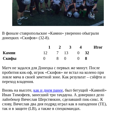
В финале ставропольские «Камни» уверенно обыграли
донецких «Скифов» (32-8).
1
2
3
4
Итог
Камни
12
7
13
0
32
Скифы
0
8
0
0
8
Матч не задался для Донецка с первых же минут. После
пробития кик-оф, игрок «Скифов» не встал на колено при
ловле мяча в своей зачетной зоне. Как результат – сэйфти и
переход владения.
Вновь на высоте,
как и днем ранее
, был бегущий «Камней»
Иван Тимофеев, занесший три тачдауна. А довершил дело
лайнбекер Вячеслав Шерстянкин, сделавший пик-сикс. К
слову, Вячеслав два дня подряд играл как в нападении (TE),
так и в защите (LB), а также в спецкомандах.