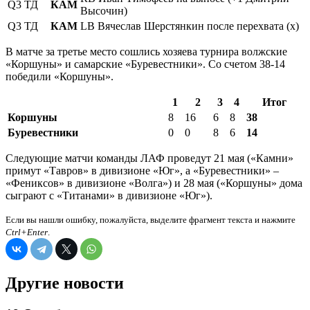
Q3
ТД
КАМ
Высочин)
Q3
ТД
КАМ
LB Вячеслав Шерстянкин после перехвата (х)
В матче за третье место сошлись хозяева турнира волжские
«Коршуны» и самарские «Буревестники». Со счетом 38-14
победили «Коршуны».
1
2
3
4
Итог
Коршуны
8
16
6
8
38
Буревестники
0
0
8
6
14
Следующие матчи команды ЛАФ проведут 21 мая («Камни»
примут «Тавров» в дивизионе «Юг», а «Буревестники» –
«Фениксов» в дивизионе «Волга») и 28 мая («Коршуны» дома
сыграют с «Титанами» в дивизионе «Юг»).
Если вы нашли ошибку, пожалуйста, выделите фрагмент текста и нажмите
Ctrl+Enter
.
Другие новости