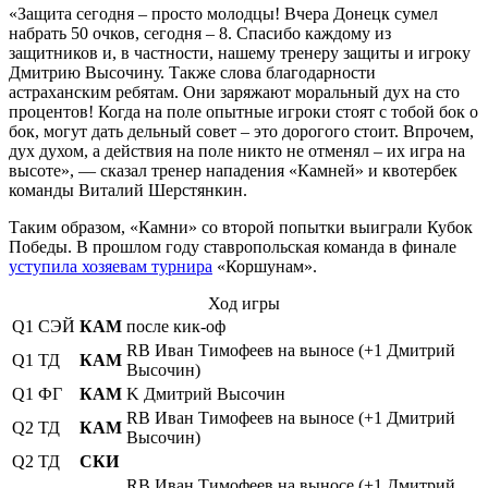
«Защита сегодня – просто молодцы! Вчера Донецк сумел
набрать 50 очков, сегодня – 8. Спасибо каждому из
защитников и, в частности, нашему тренеру защиты и игроку
Дмитрию Высочину. Также слова благодарности
астраханским ребятам. Они заряжают моральный дух на сто
процентов! Когда на поле опытные игроки стоят с тобой бок о
бок, могут дать дельный совет – это дорогого стоит. Впрочем,
дух духом, а действия на поле никто не отменял – их игра на
высоте», — сказал тренер нападения «Камней» и квотербек
команды Виталий Шерстянкин.
Таким образом, «Камни» со второй попытки выиграли Кубок
Победы. В прошлом году ставропольская команда в финале
уступила хозяевам турнира
«Коршунам».
Ход игры
Q1
СЭЙ
КАМ
после кик-оф
RB Иван Тимофеев на выносе (+1 Дмитрий
Q1
ТД
КАМ
Высочин)
Q1
ФГ
КАМ
K Дмитрий Высочин
RB Иван Тимофеев на выносе (+1 Дмитрий
Q2
ТД
КАМ
Высочин)
Q2
ТД
СКИ
RB Иван Тимофеев на выносе (+1 Дмитрий