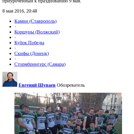
приуроченный к празднованию 9 мая.
8 мая 2016, 20:48
Камни (Ставрополь)
·
Коршуны (Волжский)
·
Кубок Победы
·
Скифы (Донецк)
·
Стормбрингерс (Самара)
Евгений Шуваев
Обозреватель