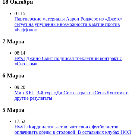
18 Октября
01:15
Партнерские материалы
Аарон Роджерс из «Джетс»
сетует на упущенные возможности в матче против
«Баффало»
7 Марта
08:14
НФЛ
Джино Смит подписал трёхлетний контракт с
«Сиэтлом»
6 Марта
09:20
Мир
XFL, 3-й тур. «Ди Си» сыграл с «Сент-Луисом» и
другие результаты
5 Марта
17:52
НФЛ
«Кардиналс» заставляют своих футболистов
оплачивать обеды в столовой. В остальных клубах НФЛ