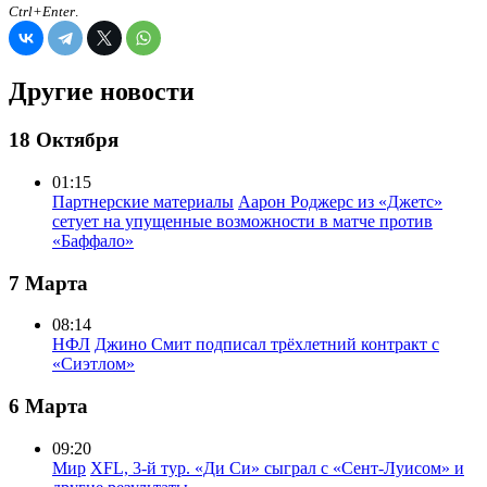
Ctrl+Enter
.
Другие новости
18 Октября
01:15
Партнерские материалы
Аарон Роджерс из «Джетс»
сетует на упущенные возможности в матче против
«Баффало»
7 Марта
08:14
НФЛ
Джино Смит подписал трёхлетний контракт с
«Сиэтлом»
6 Марта
09:20
Мир
XFL, 3-й тур. «Ди Си» сыграл с «Сент-Луисом» и