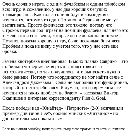
Очень сложно играть с одним фуллбеком и одним тэйлбеком
всю игру. К сожалению, у нас два хороших бегущих
травмированы. Как только они войдут в команду, все
изменится, потому что один Потапов и Строков не могут
вытягивать. Просто физически это тяжело, потому что
Строков первый год играет на позиции фуллбека, для него это
тяжеловато и есть вещи, которые он не до конца понимает.
Потапов показал хорошую игру, было несколько биг-плеев.
Проблем я пока не вижу с учетом того, что у нас есть еще
бровка.
Замена квотербека внеплановая. В моих планах Саврико – это
стабильно четвертая четверть для подготовки его
психологически, но так получилось, что выпускать нужно
было раньше. Потому что координатор не мог найти связь с
Александром Дюжевым – Саша не выполнял тот функционал,
который от него требовался. Я думаю, что со временем все
изменится и таких проблем не будет», – рассказал Виктор
Скапишев в интервью корреспонденту First & Goal.
После победы над «Юнайтед» «Патриоты» (2-0) возглавили
премьер-дивизион ЛАФ, обойдя минских «Литвинов» по
дополнительным показателям.
Если вы нашли ошибку, пожалуйста, выделите фрагмент текста и нажмите