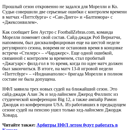
Прошлый сезон откровенно не задался для Морелли и Ко.
Судьи совершили две серьезные ошибки с контролем времени
в матчах «Питтсбурга» с «Сан-Диего» и «Балтимора» с
«Джексонвилем».
Как сообщает Бен Аустро с FootballZebras.com, команда
Морелли поменяет свой состав. Сайд-джадж Роб Вернатчи,
напомним, был дисквалифицирован еще на шестой неделе
регулярного сезона, вовремя не остановив время в концовке
встречи «Стилерс» – «Чарджерс». Еще одной ошибкой,
связанной с контролем за временем, стал пробитый
«Джагуарс» филд-гол в то время, когда по идее матч должен
был закончиться. В итоге, на матч 13-й игровой недели
«Питтсбург» – «Индианаполис» бригада Морелли в полном
составе не была допущена.
НФЛ заявила трех новых судей на ближайший сезон. Это
сайд-джадж Алан Эк и хед-лайнсмен Джерод Филлипс из
студенческой конференции Big 12, а также ампайр Рамон
Джордж из конференции USA. Из работавших в предыдущем
сезоне судей на пенсию ушел только хед-лайнсмен Джордж
Ховард.
Читайте также:
Арбитры НФЛ летом будут работать в