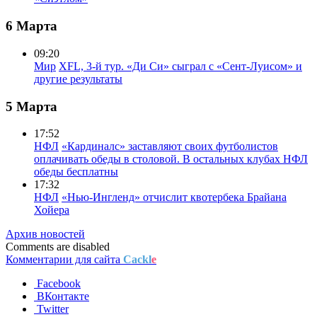
6 Марта
09:20
Мир
XFL, 3-й тур. «Ди Си» сыграл с «Сент-Луисом» и
другие результаты
5 Марта
17:52
НФЛ
«Кардиналс» заставляют своих футболистов
оплачивать обеды в столовой. В остальных клубах НФЛ
обеды бесплатны
17:32
НФЛ
«Нью-Ингленд» отчислит квотербека Брайана
Хойера
Архив новостей
Comments are disabled
Комментарии для сайта
Cackl
e
Facebook
ВКонтакте
Twitter