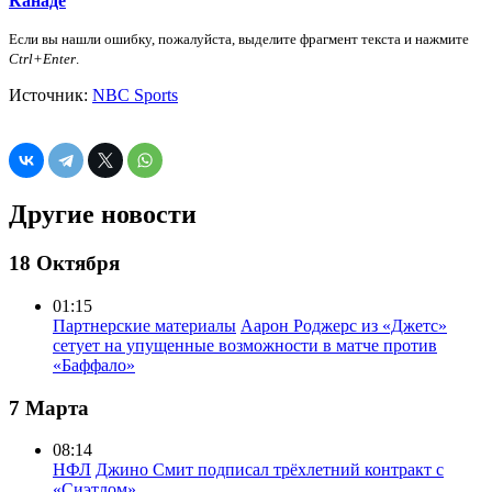
Канаде
Если вы нашли ошибку, пожалуйста, выделите фрагмент текста и нажмите
Ctrl+Enter
.
Источник:
NBC Sports
Другие новости
18 Октября
01:15
Партнерские материалы
Аарон Роджерс из «Джетс»
сетует на упущенные возможности в матче против
«Баффало»
7 Марта
08:14
НФЛ
Джино Смит подписал трёхлетний контракт с
«Сиэтлом»