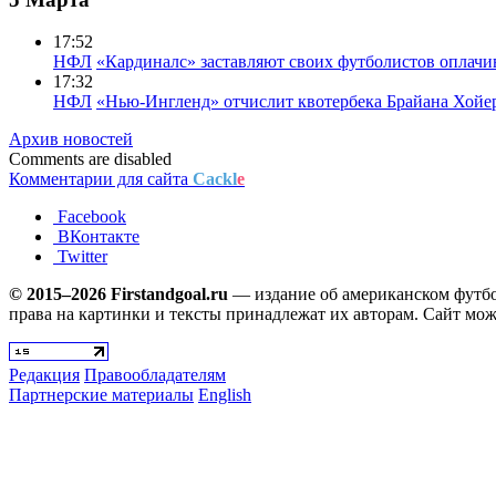
17:52
НФЛ
«Кардиналс» заставляют своих футболистов оплачи
17:32
НФЛ
«Нью-Ингленд» отчислит квотербека Брайана Хойе
Архив новостей
Comments are disabled
Комментарии для сайта
Cackl
e
Facebook
ВКонтакте
Twitter
© 2015–2026 Firstandgoal.ru
— издание об американском футбол
права на картинки и тексты принадлежат их авторам. Сайт мож
Редакция
Правообладателям
Партнерские материалы
English