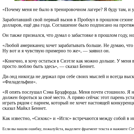
«Почему меня не было в тренировочном лагере? Я буду там, и у
Заработавший свой первый вызов в Пробоул в прошлом сезоне 
долларов, ещё два года. Соглашение было подписано на протяж
Он также признался, что думал о забастовке в прошлом году, но
«Любой американец хочет зарабатывать больше. Не думаю, что ес
Ну вот и я чувствую примерно то же», — заявил он.
«Конечно, я хочу остаться в Сиэтле как можно дольше. У меня
просто люблю быть здесь», — сказал Беннет.
Ди-энд никогда не держал при себе своих мыслей и всегда выс
«Филадельфии».
«Я опять послушал Сэма Брэдфорда. Меня почти стошнило. Я не
должен бороться за своё место. А прямо сейчас этот парень у
играть рядом с парнем, который не хочет настоящей конкуренц
сказал Майкл Беннет.
Как известно, «Сихокс» и «Иглс» встречаются между собой в иг
Если вы нашли ошибку, пожалуйста, выделите фрагмент текста и нажмите
Ct