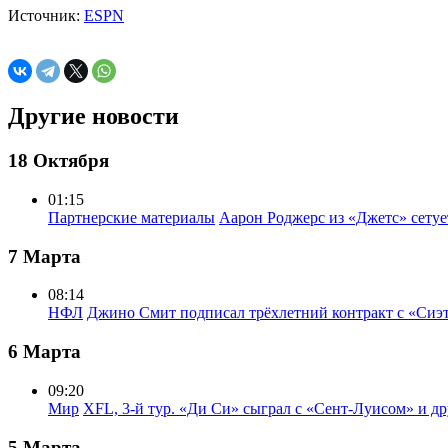
Источник:
ESPN
Другие новости
18 Октября
01:15
Партнерские материалы
Аарон Роджерс из «Джетс» сету
7 Марта
08:14
НФЛ
Джино Смит подписал трёхлетний контракт с «Сиэ
6 Марта
09:20
Мир
XFL, 3-й тур. «Ди Си» сыграл с «Сент-Луисом» и др
5 Марта