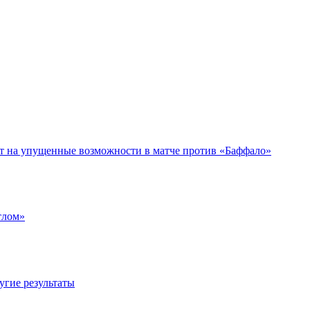
ет на упущенные возможности в матче против «Баффало»
тлом»
угие результаты