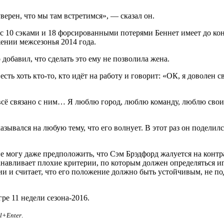
верен, что мы там встретимся», — сказал он.
с 10 сэками и 18 форсированными потерями Беннет имеет до кон
ении межсезонья 2014 года.
 добавил, что сделать это ему не позволила жена.
ть хоть кто-то, кто идёт на работу и говорит: «ОК, я доволен с
 всё связано с ним… Я люблю город, люблю команду, люблю свои
казывался на любую тему, что его волнует. В этот раз он подел
 могу даже предположить, что Сэм Брэдфорд жалуется на контра
станавливает плохие критерии, по которым должен определяться 
ии и считает, что его положение должно быть устойчивым, не по
ре 11 недели сезона-2016.
rl+Enter
.