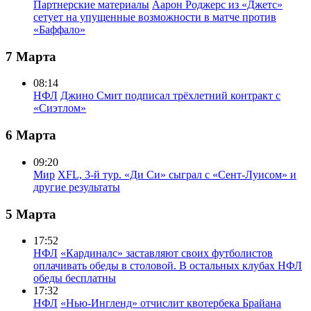
Партнерские материалы
Аарон Роджерс из «Джетс»
сетует на упущенные возможности в матче против
«Баффало»
7 Марта
08:14
НФЛ
Джино Смит подписал трёхлетний контракт с
«Сиэтлом»
6 Марта
09:20
Мир
XFL, 3-й тур. «Ди Си» сыграл с «Сент-Луисом» и
другие результаты
5 Марта
17:52
НФЛ
«Кардиналс» заставляют своих футболистов
оплачивать обеды в столовой. В остальных клубах НФЛ
обеды бесплатны
17:32
НФЛ
«Нью-Ингленд» отчислит квотербека Брайана