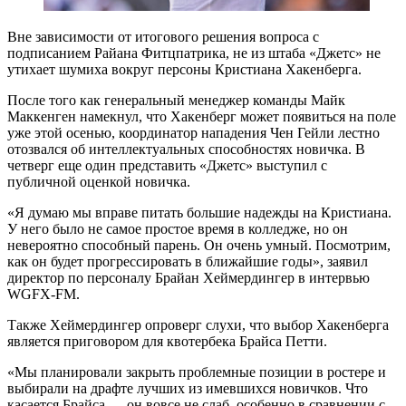
Вне зависимости от итогового решения вопроса с
подписанием Райана Фитцпатрика, не из штаба «Джетс» не
утихает шумиха вокруг персоны Кристиана Хакенберга.
После того как генеральный менеджер команды Майк
Маккенген намекнул, что Хакенберг может появиться на поле
уже этой осенью, координатор нападения Чен Гейли лестно
отозвался об интеллектуальных способностях новичка. В
четверг еще один представить «Джетс» выступил с
публичной оценкой новичка.
«Я думаю мы вправе питать большие надежды на Кристиана.
У него было не самое простое время в колледже, но он
невероятно способный парень. Он очень умный. Посмотрим,
как он будет прогрессировать в ближайшие годы», заявил
директор по персоналу Брайан Хеймердингер в интервью
WGFX-FM.
Также Хеймердингер опроверг слухи, что выбор Хакенберга
является приговором для квотербека Брайса Петти.
«Мы планировали закрыть проблемные позиции в ростере и
выбирали на драфте лучших из имевшихся новичков. Что
касается Брайса — он вовсе не слаб, особенно в сравнении с