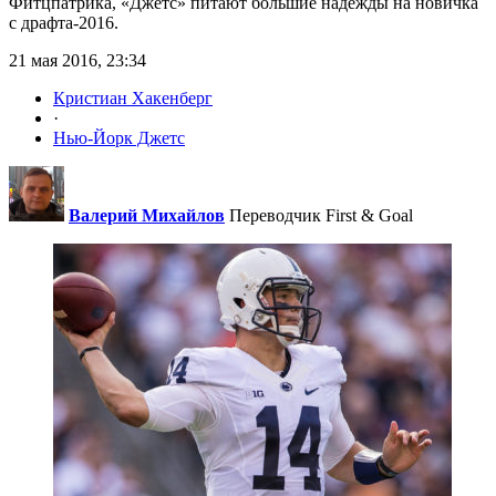
Фитцпатрика, «Джетс» питают большие надежды на новичка
с драфта-2016.
21 мая 2016, 23:34
Кристиан Хакенберг
·
Нью-Йорк Джетс
Валерий Михайлов
Переводчик First & Goal