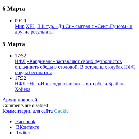
6 Марта
09:20
Мир
XFL, 3-й тур. «Ди Си» сыграл с «Сент-Луисом» и
другие результаты
5 Марта
17:52
НФЛ
«Кардиналс» заставляют своих футболистов
оплачивать обеды в столовой. В остальных клубах НФЛ
обеды бесплатны
17:32
НФЛ
«Нью-Ингленд» отчислит квотербека Брайана
Хойера
Архив новостей
Comments are disabled
Комментарии для сайта
Cackl
e
Facebook
ВКонтакте
Twitter