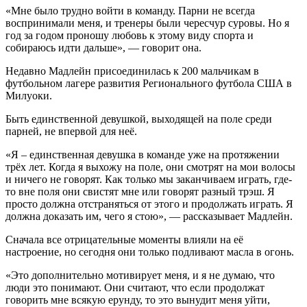
«Мне было трудно войти в команду. Парни не всегда
воспринимали меня, и тренеры были чересчур суровы. Но я
год за годом проношу любовь к этому виду спорта и
собираюсь идти дальше», — говорит она.
Недавно Мадлейн присоединилась к 200 мальчикам в
футбольном лагере развития Регионального футбола США в
Милуоки.
Быть единственной девушкой, выходящей на поле среди
парней, не впервой для неё.
«Я – единственная девушка в команде уже на протяжении
трёх лет. Когда я выхожу на поле, они смотрят на мои волосы
и ничего не говорят. Как только мы заканчиваем играть, где-
то вне поля они свистят мне или говорят разный трэш. Я
просто должна отстраняться от этого и продолжать играть. Я
должна доказать им, чего я стою», — рассказывает Мадлейн.
Сначала все отрицательные моменты влияли на её
настроение, но сегодня они только подливают масла в огонь.
«Это дополнительно мотивирует меня, и я не думаю, что
люди это понимают. Они считают, что если продолжат
говорить мне всякую ерунду, то это вынудит меня уйти,