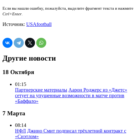
Если вы нашли ошибку, пожалуйста, выделите фрагмент текста и нажмите
Ctrl+Enter
.
Источник:
USAfootball
Другие новости
18 Октября
01:15
Партнерские материалы
Аарон Роджерс из «Джетс»
сетует на упущенные возможности в матче против
«Баффало»
7 Марта
08:14
НФЛ
Джино Смит подписал трёхлетний контракт с
«Сиэтлом»