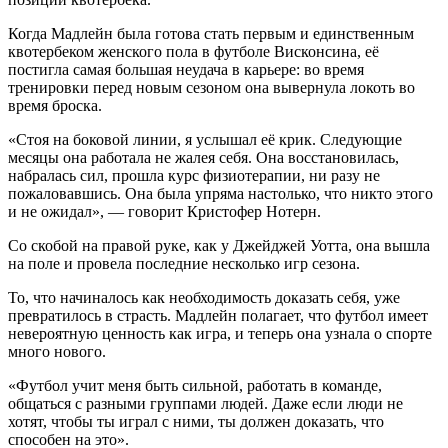
Когда Мадлейн была готова стать первым и единственным
квотербеком женского пола в футболе Висконсина, её
постигла самая большая неудача в карьере: во время
тренировки перед новым сезоном она вывернула локоть во
время броска.
«Стоя на боковой линии, я услышал её крик. Следующие
месяцы она работала не жалея себя. Она восстановилась,
набралась сил, прошла курс физиотерапии, ни разу не
пожаловавшись. Она была упряма настолько, что никто этого
и не ожидал», — говорит Кристофер Нотерн.
Со скобой на правой руке, как у Джейджей Уотта, она вышла
на поле и провела последние несколько игр сезона.
То, что начиналось как необходимость доказать себя, уже
превратилось в страсть. Мадлейн полагает, что футбол имеет
невероятную ценность как игра, и теперь она узнала о спорте
много нового.
«Футбол учит меня быть сильной, работать в команде,
общаться с разными группами людей. Даже если люди не
хотят, чтобы ты играл с ними, ты должен доказать, что
способен на это».