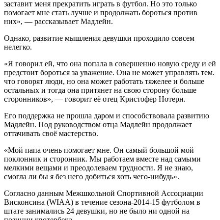
заставит меня прекратить играть в футбол. Но это только
помогает мне стать лучше и продолжать бороться против
них», — рассказывает Мадлейн.
Однако, развитие мышления девушки проходило совсем
нелегко.
«Я говорил ей, что она попала в совершенно новую среду и ей
предстоит бороться за уважение. Она не может управлять тем.
что говорят люди, но она может работать тяжелее и больше
остальных и тогда она притянет на свою сторону больше
сторонников», — говорит её отец Кристофер Нотерн.
Его поддержка не прошла даром и способствовала развитию
Мадлейн. Под руководством отца Мадлейн продолжает
оттачивать своё мастерство.
«Мой папа очень помогает мне. Он самый большой мой
поклонник и сторонник. Мы работаем вместе над самыми
мелкими вещами и преодолеваем трудности. Я не знаю,
смогла ли бы я без него добиться хоть чего-нибудь».
Согласно данным Межшкольной Спортивной Ассоциации
Висконсина (WIAA) в течение сезона-2014-15 футболом в
штате занимались 24 девушки, но не было ни одной на
позиции квотербека.