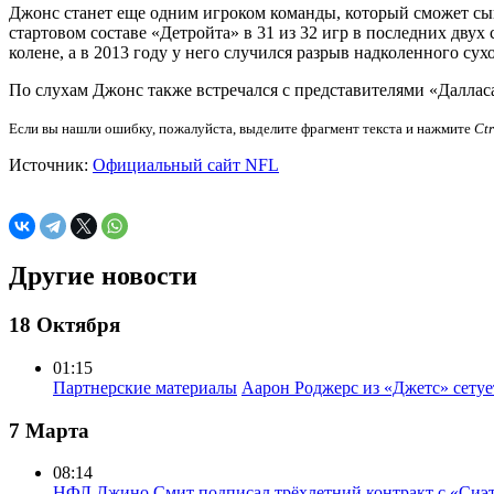
Джонс станет еще одним игроком команды, который сможет сыг
стартовом составе «Детройта» в 31 из 32 игр в последних двух 
колене, а в 2013 году у него случился разрыв надколенного сух
По слухам Джонс также встречался с представителями «Далласа
Если вы нашли ошибку, пожалуйста, выделите фрагмент текста и нажмите
Ct
Источник:
Официальный сайт NFL
Другие новости
18 Октября
01:15
Партнерские материалы
Аарон Роджерс из «Джетс» сету
7 Марта
08:14
НФЛ
Джино Смит подписал трёхлетний контракт с «Сиэ