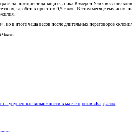
рать на позиции энда защиты, пока Кэмерон Уэйк восстанавлив
сезонах, заработав при этом 9,5 сэков. В этом месяце ему исполн
ожилия.
», но в итоге чаша весов после длительных переговоров склони
rl+Enter
.
ет на упущенные возможности в матче против «Баффало»
тлом»