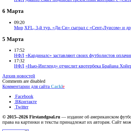
6 Марта
09:20
Мир
XFL, 3-й тур. «Ди Си» сыграл с «Сент-Луисом» и др
5 Марта
17:52
НФЛ
«Кардиналс» заставляют своих футболистов оплачи
17:32
НФЛ
«Нью-Ингленд» отчислит квотербека Брайана Хойе
Архив новостей
Comments are disabled
Комментарии для сайта
Cackl
e
Facebook
ВКонтакте
Twitter
© 2015–2026 Firstandgoal.ru
— издание об американском футбол
права на картинки и тексты принадлежат их авторам. Сайт мож