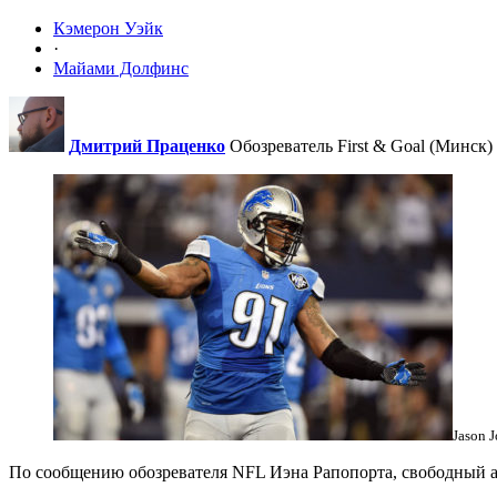
Кэмерон Уэйк
·
Майами Долфинс
Дмитрий Праценко
Обозреватель First & Goal (Минск)
Jason 
По сообщению обозревателя NFL Иэна Рапопорта, свободный а