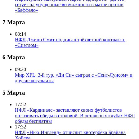
сетует на упущенные возможности в матче против
«Баффало»
7 Марта
08:14
НФЛ
Джино Смит подписал трёхлетний контракт с
«Сиэтлом»
6 Марта
09:20
Мир
XFL, 3-й тур. «Ди Си» сыграл с «Сент-Луисом» и
другие результаты
5 Марта
17:52
НФЛ
«Кардиналс» заставляют своих футболистов
оплачивать обеды в столовой. В остальных клубах НФЛ
обеды бесплатны
17:32
НФЛ
«Нью-Ингленд» отчислит квотербека Брайана
Хойера