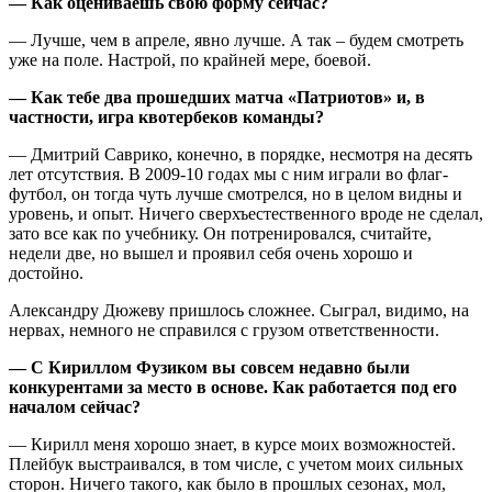
— Как оцениваешь свою форму сейчас?
— Лучше, чем в апреле, явно лучше. А так – будем смотреть
уже на поле. Настрой, по крайней мере, боевой.
— Как тебе два прошедших матча «Патриотов» и, в
частности, игра квотербеков команды?
— Дмитрий Саврико, конечно, в порядке, несмотря на десять
лет отсутствия. В 2009-10 годах мы с ним играли во флаг-
футбол, он тогда чуть лучше смотрелся, но в целом видны и
уровень, и опыт. Ничего сверхъестественного вроде не сделал,
зато все как по учебнику. Он потренировался, считайте,
недели две, но вышел и проявил себя очень хорошо и
достойно.
Александру Дюжеву пришлось сложнее. Сыграл, видимо, на
нервах, немного не справился с грузом ответственности.
— С Кириллом Фузиком вы совсем недавно были
конкурентами за место в основе. Как работается под его
началом сейчас?
— Кирилл меня хорошо знает, в курсе моих возможностей.
Плейбук выстраивался, в том числе, с учетом моих сильных
сторон. Ничего такого, как было в прошлых сезонах, мол,