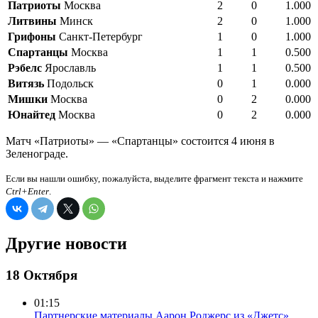
Патриоты
Москва
2
0
1.000
Литвины
Минск
2
0
1.000
Грифоны
Санкт-Петербург
1
0
1.000
Спартанцы
Москва
1
1
0.500
Рэбелс
Ярославль
1
1
0.500
Витязь
Подольск
0
1
0.000
Мишки
Москва
0
2
0.000
Юнайтед
Москва
0
2
0.000
Матч «Патриоты» — «Спартанцы» состоится 4 июня в
Зеленограде.
Если вы нашли ошибку, пожалуйста, выделите фрагмент текста и нажмите
Ctrl+Enter
.
Другие новости
18 Октября
01:15
Партнерские материалы
Аарон Роджерс из «Джетс»