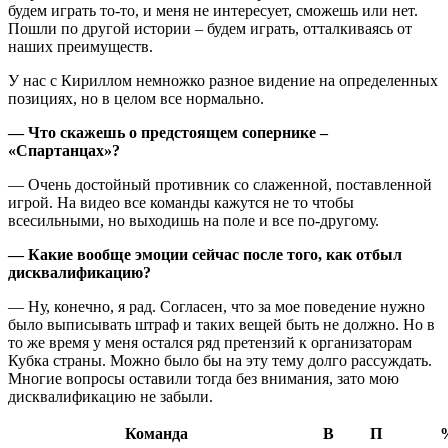
будем играть то-то, и меня не интересует, сможешь или нет.
Пошли по другой истории – будем играть, отталкиваясь от
наших преимуществ.
У нас с Кириллом немножко разное видение на определенных
позициях, но в целом все нормально.
— Что скажешь о предстоящем сопернике –
«Спартанцах»?
— Очень достойный противник со слаженной, поставленной
игрой. На видео все команды кажутся не то чтобы
всесильными, но выходишь на поле и все по-другому.
— Какие вообще эмоции сейчас после того, как отбыл
дисквалификацию?
— Ну, конечно, я рад. Согласен, что за мое поведение нужно
было выписывать штраф и таких вещей быть не должно. Но в
то же время у меня остался ряд претензий к организаторам
Кубка страны. Можно было бы на эту тему долго рассуждать.
Многие вопросы оставили тогда без внимания, зато мою
дисквалификацию не забыли.
Команда
В
П