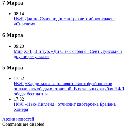
7 Марта
08:14
НФЛ
Джино Смит подписал трёхлетний контракт с
«Сиэтлом»
6 Марта
09:20
Мир
XFL, 3-й тур. «Ди Си» сыграл с «Сент-Луисом» и
другие результаты
5 Марта
17:52
НФЛ
«Кардиналс» заставляют своих футболистов
оплачивать обеды в столовой. В остальных клубах НФЛ
обеды бесплатны
17:32
НФЛ
«Нью-Ингленд» отчислит квотербека Брайана
Хойера
Архив новостей
Comments are disabled