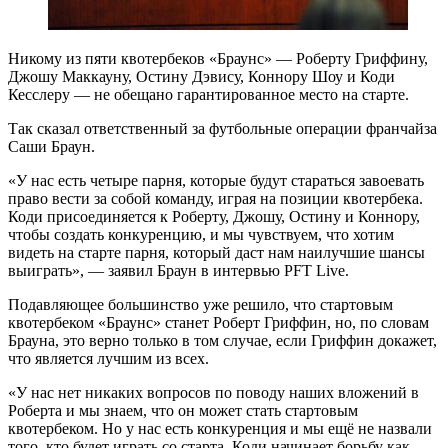
Никому из пяти квотербеков «Браунс» — Роберту Гриффину,
Джошу Маккауну, Остину Дэвису, Коннору Шоу и Коди
Кесслеру — не обещано гарантированное место на старте.
Так сказал ответственный за футбольные операции франчайза
Саши Браун.
«У нас есть четыре парня, которые будут стараться завоевать
право вести за собой команду, играя на позиции квотербека.
Коди присоединяется к Роберту, Джошу, Остину и Коннору,
чтобы создать конкуренцию, и мы чувствуем, что хотим
видеть на старте парня, который даст нам наилучшие шансы
выиграть», — заявил Браун в интервью PFT Live.
Подавляющее большинство уже решило, что стартовым
квотербеком «Браунс» станет Роберт Гриффин, но, по словам
Брауна, это верно только в том случае, если Гриффин докажет,
что является лучшим из всех.
«У нас нет никаких вопросов по поводу наших вложений в
Роберта и мы знаем, что он может стать стартовым
квотербеком. Но у нас есть конкуренция и мы ещё не назвали
того, кто будет играть со старта. Коди начинает борьбу как