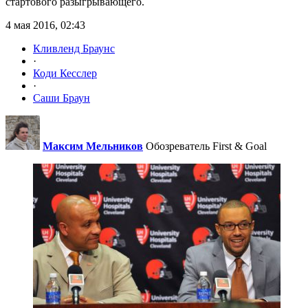
стартового разыгрывающего.
4 мая 2016, 02:43
Кливленд Браунс
·
Коди Кесслер
·
Саши Браун
Максим Мельников
Обозреватель First & Goal