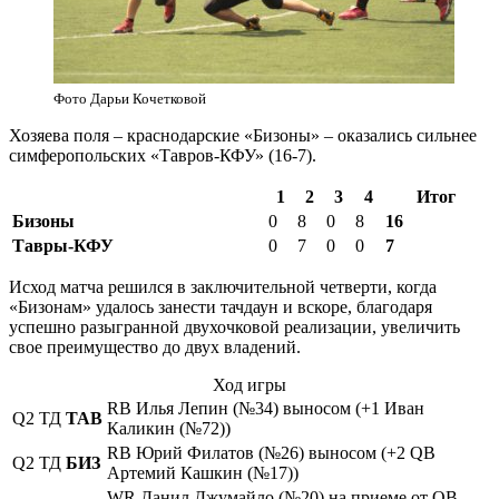
Фото Дарьи Кочетковой
Хозяева поля – краснодарские «Бизоны» – оказались сильнее
симферопольских «Тавров-КФУ» (16-7).
1
2
3
4
Итог
Бизоны
0
8
0
8
16
Тавры-КФУ
0
7
0
0
7
Исход матча решился в заключительной четверти, когда
«Бизонам» удалось занести тачдаун и вскоре, благодаря
успешно разыгранной двухочковой реализации, увеличить
свое преимущество до двух владений.
Ход игры
RB Илья Лепин (№34) выносом (+1 Иван
Q2
ТД
ТАВ
Каликин (№72))
RB Юрий Филатов (№26) выносом (+2 QB
Q2
ТД
БИЗ
Артемий Кашкин (№17))
WR Данил Джумайло (№20) на приеме от QB