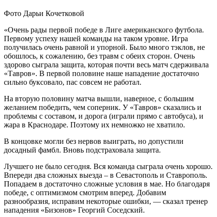
Фото Дарьи Кочетковой
«Очень рады первой победе в Лиге американского футбола.
Первому успеху нашей команды на таком уровне. Игра
получилась очень равной и упорной. Было много тэклов, не
обошлось, к сожалению, без травм с обеих сторон. Очень
здорово сыграла защита, которая почти весь матч сдерживала
«Тавров». В первой половине наше нападение достаточно
сильно буксовало, пас совсем не работал.
На вторую половину матча вышли, наверное, с большим
желанием победить, чем соперник. У «Тавров» сказались и
проблемы с составом, и дорога (играли прямо с автобуса), и
жара в Краснодаре. Поэтому их немножко не хватило.
В концовке могли без нервов выиграть, но допустили
досадный фамбл. Вновь подстраховала защита.
Лучшего не было сегодня. Вся команда сыграла очень хорошо.
Впереди два сложных выезда – в Севастополь и Ставрополь.
Попадаем в достаточно сложные условия в мае. Но благодаря
победе, с оптимизмом смотрим вперед. Добавим
разнообразия, исправим некоторые ошибки, — сказал тренер
нападения «Бизонов» Георгий Соседский.