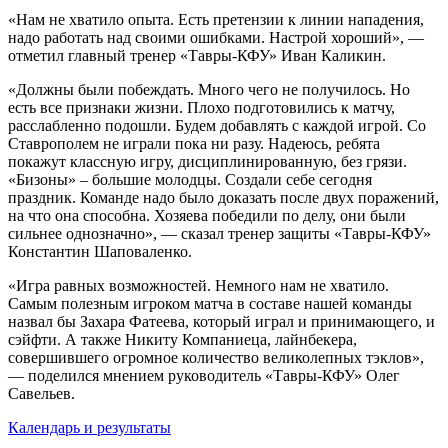
«Нам не хватило опыта. Есть претензии к линии нападения,
надо работать над своими ошибками. Настрой хороший», —
отметил главный тренер «Тавры-КФУ» Иван Каликин.
«Должны были побеждать. Много чего не получилось. Но
есть все признаки жизни. Плохо подготовились к матчу,
расслабленно подошли. Будем добавлять с каждой игрой. Со
Ставрополем не играли пока ни разу. Надеюсь, ребята
покажут классную игру, дисциплинированную, без грязи.
«Бизоны» – большие молодцы. Создали себе сегодня
праздник. Команде надо было доказать после двух поражений,
на что она способна. Хозяева победили по делу, они были
сильнее однозначно», — сказал тренер защиты «Тавры-КФУ»
Константин Шаповаленко.
«Игра равных возможностей. Немного нам не хватило.
Самым полезным игроком матча в составе нашей команды
назвал бы Захара Фатеева, который играл и принимающего, и
сэйфти. А также Никиту Компаниеца, лайнбекера,
совершившего огромное количество великолепных тэклов»,
— поделился мнением руководитель «Тавры-КФУ» Олег
Савельев.
Календарь и результаты