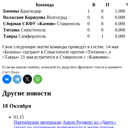
Команда
В
П
Бизоны
Краснодар
1
0
1.000
Волжские Коршуны
Волгоград
0
0
0.000
Сборная СКФУ «Камни»
Ставрополь
0
0
0.000
Титаны
Севастополь
0
0
0.000
Тавры
Симферополь
0
1
0.000
Свои следующие матчи команды проведут в гостях. 14 мая
«Бизоны» сыграют в Севастополе против «Титанов», а
«Тавры» 21 мая встретятся в Ставрополе с «Камнями».
Если вы нашли ошибку, пожалуйста, выделите фрагмент текста и нажмите
Ctrl+Enter
.
Другие новости
18 Октября
01:15
Партнерские материалы
Аарон Роджерс из «Джетс»
сетует на упущенные возможности в матче против