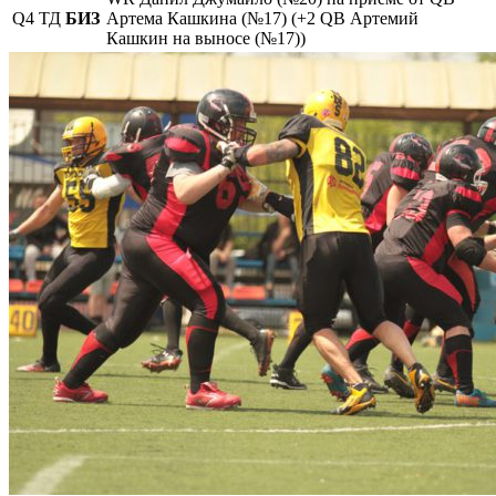
Q4
ТД
БИЗ
Артема Кашкина (№17) (+2 QB Артемий
Кашкин на выносе (№17))