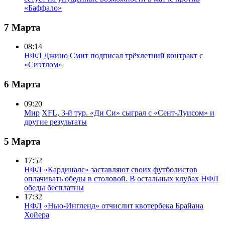
«Баффало»
7 Марта
08:14
НФЛ
Джино Смит подписал трёхлетний контракт с
«Сиэтлом»
6 Марта
09:20
Мир
XFL, 3-й тур. «Ди Си» сыграл с «Сент-Луисом» и
другие результаты
5 Марта
17:52
НФЛ
«Кардиналс» заставляют своих футболистов
оплачивать обеды в столовой. В остальных клубах НФЛ
обеды бесплатны
17:32
НФЛ
«Нью-Ингленд» отчислит квотербека Брайана
Хойера