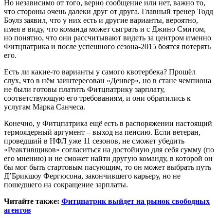
Но независимо от того, верно сообщение или нет, важно то,
что стороны очень далеки друг от друга. Главный тренер Тодд
Боулз заявил, что у них есть и другие варианты, вероятно,
имея в виду, что команда может сыграть и с Джино Смитом,
но понятно, что они рассчитывают видеть за центром именно
Фитцпатрика и после успешного сезона-2015 боятся потерять
его.
Есть ли какие-то варианты у самого квотербека? Прошёл
слух, что в нём заинтересован «Денвер», но в стане чемпиона
не были готовы платить Фитцпатрику зарплату,
соответствующую его требованиям, и они обратились к
услугам Марка Санчеса.
Конечно, у Фитцпатрика ещё есть в распоряжении настоящий
термоядерный аргумент – выход на пенсию. Если ветеран,
проведший в НФЛ уже 11 сезонов, не сможет убедить
«Реактивщиков» согласиться на достойную для себя сумму (по
его мнению) и не сможет найти другую команду, в которой он
бы мог быть стартовым пасующим, то он может выбрать путь
Д’Брикшоу Фергюсона, закончившего карьеру, но не
пошедшего на сокращение зарплаты.
Читайте также:
Фитцпатрик выйдет на рынок свободных
агентов