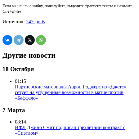
Если вы нашли ошибку, пожалуйста, выделите фрагмент текста и нажмите
Ctrl+Enter
.
Источник:
247sports
Другие новости
18 Октября
01:15
Партнерские материалы
Аарон Роджерс из «Джетс»
сетует на упущенные возможности в матче против
«Баффало»
7 Марта
08:14
НФЛ
Джино Смит подписал трёхлетний контракт с
«Сиэтлом»