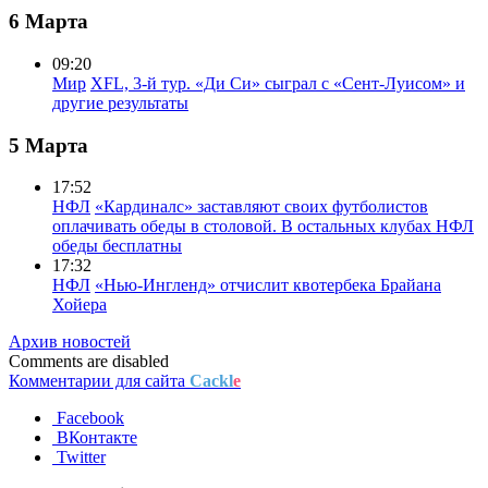
6 Марта
09:20
Мир
XFL, 3-й тур. «Ди Си» сыграл с «Сент-Луисом» и
другие результаты
5 Марта
17:52
НФЛ
«Кардиналс» заставляют своих футболистов
оплачивать обеды в столовой. В остальных клубах НФЛ
обеды бесплатны
17:32
НФЛ
«Нью-Ингленд» отчислит квотербека Брайана
Хойера
Архив новостей
Comments are disabled
Комментарии для сайта
Cackl
e
Facebook
ВКонтакте
Twitter