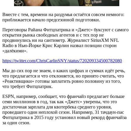
Вместе с тем, времени на раздумья остаётся совсем немного:
приближается начало предсезонной подготовки.
Переговоры Райана Фитцпатрика и «Джетс» буксуют с самого
открытия рынка свободных агентов и с тех пор не
продвинулись ни на сантиметр. Журналист SiriusXM NFL
Radio в Нью-Йорке Крис Карлин назвал позиции сторон
«далёкими».
https://twitter.com/ChrisCarlinSNY/status/720209334500782080
Мы до сих пор не знаем, о каких цифрах и суммах идёт речь,
что предлагается и что отклоняется, но принято считать, что
«Реактивщики» готовы заплатить ровно половину из того,
что требует Фитцпатрик.
ESPN, например, сообщает, что франчайз предлагает больше
семи миллионов в год, так как «Джетс» уверены, что это
достаточная зарплата для квотербека среднего уровня,
проведшего один неплохой сезон. Например, 31 тачдаун-пас
Фитцпатрика в 2015 году установил новый рекорд франчайза
за один сезон.