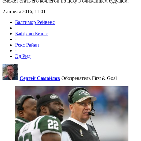
сможет стать его коллегой по цеху в ближайшем будущем.
2 апреля 2016, 11:01
Балтимор Рейвенс
·
Баффало Биллс
·
Рекс Райан
·
Эд Рид
Сергей Самойлов
Обозреватель First & Goal