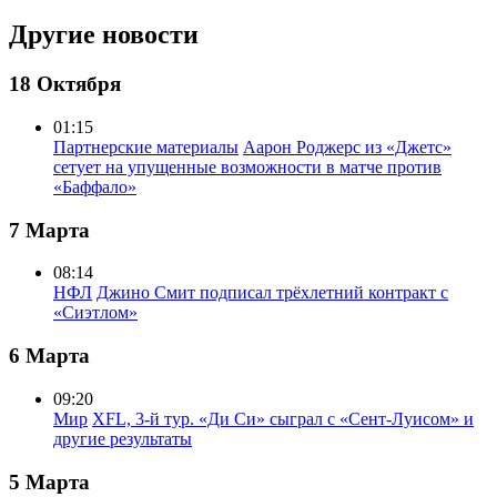
Другие новости
18 Октября
01:15
Партнерские материалы
Аарон Роджерс из «Джетс»
сетует на упущенные возможности в матче против
«Баффало»
7 Марта
08:14
НФЛ
Джино Смит подписал трёхлетний контракт с
«Сиэтлом»
6 Марта
09:20
Мир
XFL, 3-й тур. «Ди Си» сыграл с «Сент-Луисом» и
другие результаты
5 Марта