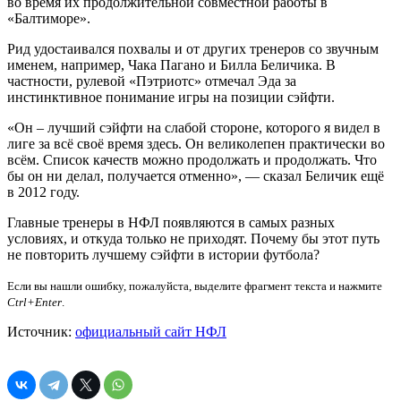
во время их продолжительной совместной работы в
«Балтиморе».
Рид удостаивался похвалы и от других тренеров со звучным
именем, например, Чака Пагано и Билла Беличика. В
частности, рулевой «Пэтриотс» отмечал Эда за
инстинктивное понимание игры на позиции сэйфти.
«Он – лучший сэйфти на слабой стороне, которого я видел в
лиге за всё своё время здесь. Он великолепен практически во
всём. Список качеств можно продолжать и продолжать. Что
бы он ни делал, получается отменно», — сказал Беличик ещё
в 2012 году.
Главные тренеры в НФЛ появляются в самых разных
условиях, и откуда только не приходят. Почему бы этот путь
не повторить лучшему сэйфти в истории футбола?
Если вы нашли ошибку, пожалуйста, выделите фрагмент текста и нажмите
Ctrl+Enter
.
Источник:
официальный сайт НФЛ