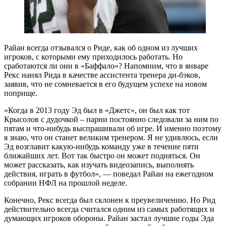
Райан всегда отзывался о Риде, как об одном из лучших
игроков, с которыми ему приходилось работать. Но
сработаются ли они в «Баффало»? Напомним, что в январе
Рекс нанял Рида в качестве ассистента тренера ди-бэков,
заявив, что не сомневается в его будущем успехе на новом
поприще.
«Когда в 2013 году Эд был в «Джетс», он был как тот
Крысолов с дудочкой – парни постоянно следовали за ним по
пятам и что-нибудь выспрашивали об игре. И именно поэтому
я знаю, что он станет великим тренером. Я не удивлюсь, если
Эд возглавит какую-нибудь команду уже в течение пяти
ближайших лет. Вот так быстро он может подняться. Он
может рассказать, как изучать видеозапись, выполнять
действия, играть в футбол», — поведал Райан на ежегодном
собрании НФЛ на прошлой неделе.
Конечно, Рекс всегда был склонен к преувеличению. Но Рид
действительно всегда считался одним из самых работящих и
думающих игроков обороны. Райан застал лучшие годы Эда