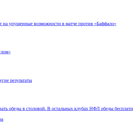
ет на упущенные возможности в матче против «Баффало»
тлом»
угие результаты
вать обеды в столовой. В остальных клубах НФЛ обеды бесплат
ра