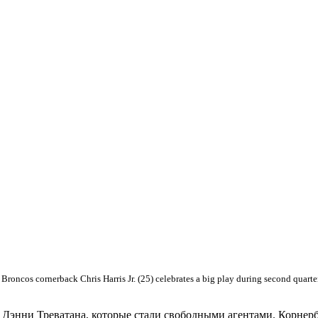
Broncos cornerback Chris Harris Jr. (25) celebrates a big play during second quarte
 Дэнни Треватана, которые стали свободными агентами. Корнер