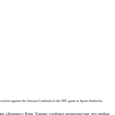
r action against the Arizona Cardinals in the NFL game at Sports Authority
бек «Бронкос» Крис Харрис сообщил журналистам, что любые