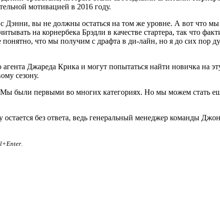
тельной мотивацией в 2016 году.
с Дэнни, вы не должны остаться на том же уровне. А вот что мы
тывать на корнербека Брэдли в качестве стартера, так что факти
понятно, что мы получим с драфта в ди-лайн, но я до сих пор д
гента Джареда Крика и могут попытаться найти новичка на эту р
ому сезону.
е. Мы были первыми во многих категориях. Но мы можем стать 
остается без ответа, ведь генеральный менеджер команды Джон Э
rl+Enter
.