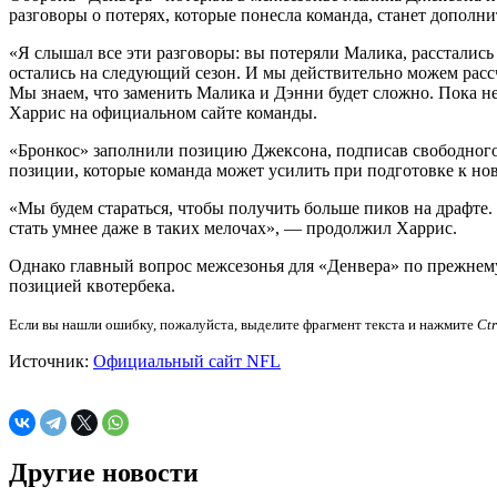
разговоры о потерях, которые понесла команда, станет дополни
«Я слышал все эти разговоры: вы потеряли Малика, расстались 
остались на следующий сезон. И мы действительно можем рассчи
Мы знаем, что заменить Малика и Дэнни будет сложно. Пока не 
Харрис на официальном сайте команды.
«Бронкос» заполнили позицию Джексона, подписав свободного а
позиции, которые команда может усилить при подготовке к нов
«Мы будем стараться, чтобы получить больше пиков на драфт
стать умнее даже в таких мелочах», — продолжил Харрис.
Однако главный вопрос межсезонья для «Денвера» по прежнему 
позицией квотербека.
Если вы нашли ошибку, пожалуйста, выделите фрагмент текста и нажмите
Ct
Источник:
Официальный сайт NFL
Другие новости