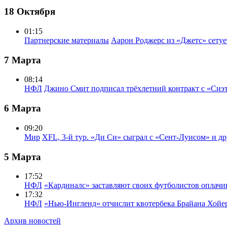
18 Октября
01:15
Партнерские материалы
Аарон Роджерс из «Джетс» сету
7 Марта
08:14
НФЛ
Джино Смит подписал трёхлетний контракт с «Сиэ
6 Марта
09:20
Мир
XFL, 3-й тур. «Ди Си» сыграл с «Сент-Луисом» и др
5 Марта
17:52
НФЛ
«Кардиналс» заставляют своих футболистов оплачи
17:32
НФЛ
«Нью-Ингленд» отчислит квотербека Брайана Хойе
Архив новостей