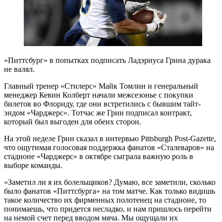
«Питтсбург» в попытках подписать Ладэриуса Грина дурака
не валял.
Главный тренер «Стилерс» Майк Томлин и генеральный
менеджер Кевин Колберт начали межсезонье с покупки
билетов во Флориду, где они встретились с бывшим тайт-
эндом «Чарджерс». Тотчас же Грин подписал контракт,
который был выгоден для обеих сторон.
На этой неделе Грин сказал в интервью Pittsburgh Post-Gazette,
что ощутимая голосовая поддержка фанатов «Сталеваров» на
стадионе «Чарджерс» в октябре сыграла важную роль в
выборе команды.
«Заметил ли я их болельщиков? Думаю, все заметили, сколько
было фанатов «Питтсбурга» на том матче. Как только видишь
такое количество их фирменных полотенец на стадионе, то
понимаешь, что придется несладко, и нам пришлось перейти
на немой счет перед вводом мяча. Мы ощущали их