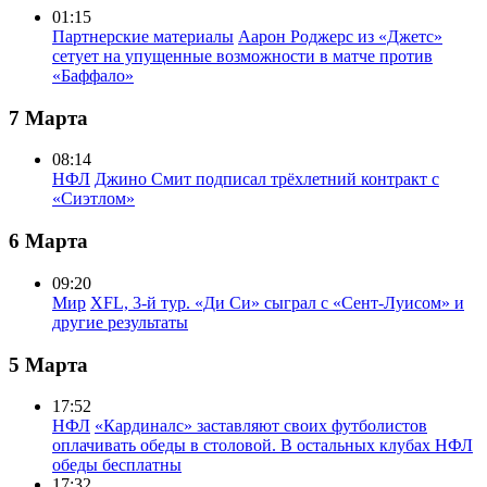
01:15
Партнерские материалы
Аарон Роджерс из «Джетс»
сетует на упущенные возможности в матче против
«Баффало»
7 Марта
08:14
НФЛ
Джино Смит подписал трёхлетний контракт с
«Сиэтлом»
6 Марта
09:20
Мир
XFL, 3-й тур. «Ди Си» сыграл с «Сент-Луисом» и
другие результаты
5 Марта
17:52
НФЛ
«Кардиналс» заставляют своих футболистов
оплачивать обеды в столовой. В остальных клубах НФЛ
обеды бесплатны
17:32