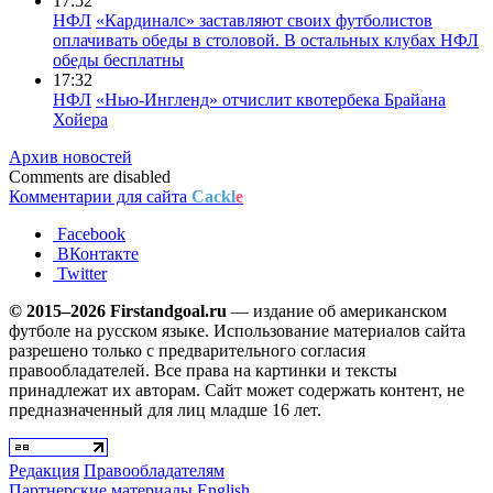
17:52
НФЛ
«Кардиналс» заставляют своих футболистов
оплачивать обеды в столовой. В остальных клубах НФЛ
обеды бесплатны
17:32
НФЛ
«Нью-Ингленд» отчислит квотербека Брайана
Хойера
Архив новостей
Comments are disabled
Комментарии для сайта
Cackl
e
Facebook
ВКонтакте
Twitter
© 2015–2026 Firstandgoal.ru
— издание об американском
футболе на русском языке. Использование материалов cайта
разрешено только с предварительного согласия
правообладателей. Все права на картинки и тексты
принадлежат их авторам. Сайт может содержать контент, не
предназначенный для лиц младше 16 лет.
Редакция
Правообладателям
Партнерские материалы
English