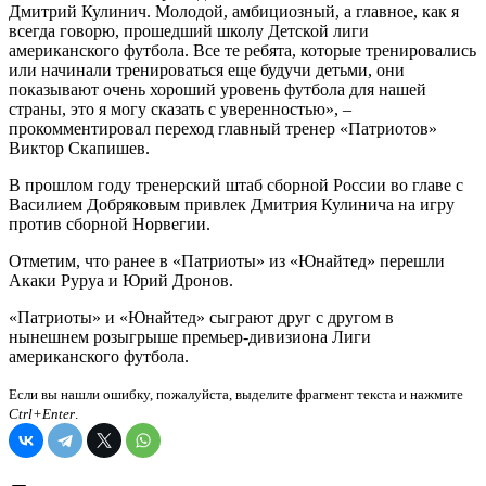
Дмитрий Кулинич. Молодой, амбициозный, а главное, как я
всегда говорю, прошедший школу Детской лиги
американского футбола. Все те ребята, которые тренировались
или начинали тренироваться еще будучи детьми, они
показывают очень хороший уровень футбола для нашей
страны, это я могу сказать с уверенностью», –
прокомментировал переход главный тренер «Патриотов»
Виктор Скапишев.
В прошлом году тренерский штаб сборной России во главе с
Василием Добряковым привлек Дмитрия Кулинича на игру
против сборной Норвегии.
Отметим, что ранее в «Патриоты» из «Юнайтед» перешли
Акаки Руруа и Юрий Дронов.
«Патриоты» и «Юнайтед» сыграют друг с другом в
нынешнем розыгрыше премьер-дивизиона Лиги
американского футбола.
Если вы нашли ошибку, пожалуйста, выделите фрагмент текста и нажмите
Ctrl+Enter
.