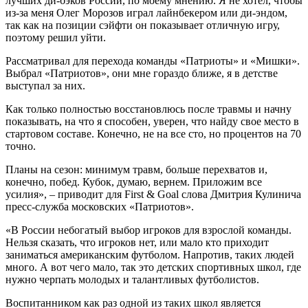
лучших ди-бэков России, по моему мнению. Я не хотел, чтобы
из-за меня Олег Морозов играл лайнбекером или ди-эндом,
так как на позиции сэйфти он показывает отличную игру,
поэтому решил уйти.
Рассматривал для перехода команды «Патриоты» и «Мишки».
Выбрал «Патриотов», они мне гораздо ближе, я в детстве
выступал за них.
Как только полностью восстановлюсь после травмы и начну
показывать, на что я способен, уверен, что найду свое место в
стартовом составе. Конечно, не на все сто, но процентов на 70
точно.
Планы на сезон: минимум травм, больше перехватов и,
конечно, побед. Кубок, думаю, вернем. Приложим все
усилия», – приводит для First & Goal слова Дмитрия Кулинича
пресс-служба московских «Патриотов».
«В России небогатый выбор игроков для взрослой команды.
Нельзя сказать, что игроков нет, или мало кто приходит
заниматься американским футболом. Напротив, таких людей
много. А вот чего мало, так это детских спортивных школ, где
нужно черпать молодых и талантливых футболистов.
Воспитанником как раз одной из таких школ является