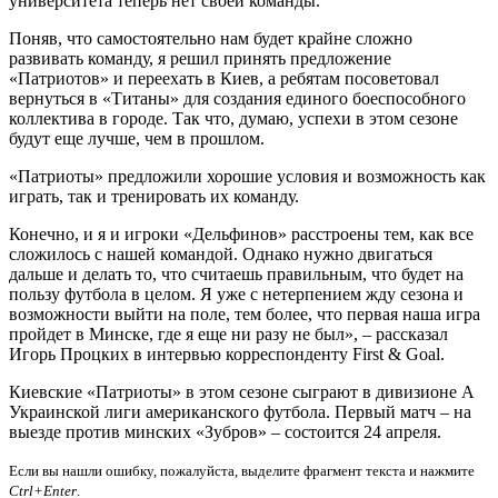
университета теперь нет своей команды.
Поняв, что самостоятельно нам будет крайне сложно
развивать команду, я решил принять предложение
«Патриотов» и переехать в Киев, а ребятам посоветовал
вернуться в «Титаны» для создания единого боеспособного
коллектива в городе. Так что, думаю, успехи в этом сезоне
будут еще лучше, чем в прошлом.
«Патриоты» предложили хорошие условия и возможность как
играть, так и тренировать их команду.
Конечно, и я и игроки «Дельфинов» расстроены тем, как все
сложилось с нашей командой. Однако нужно двигаться
дальше и делать то, что считаешь правильным, что будет на
пользу футбола в целом. Я уже с нетерпением жду сезона и
возможности выйти на поле, тем более, что первая наша игра
пройдет в Минске, где я еще ни разу не был», – рассказал
Игорь Процких в интервью корреспонденту First & Goal.
Киевские «Патриоты» в этом сезоне сыграют в дивизионе А
Украинской лиги американского футбола. Первый матч – на
выезде против минских «Зубров» – состоится 24 апреля.
Если вы нашли ошибку, пожалуйста, выделите фрагмент текста и нажмите
Ctrl+Enter
.