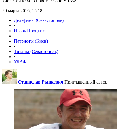
киевский клуб в новом сезоне УЛАФ.
29 марта 2016, 15:18
Дельфины (Севастополь)
·
Игорь Процких
·
Патриоты (Киев)
·
Титаны (Севастополь)
·
УЛАФ
Станислав Рынкевич
Приглашённый автор