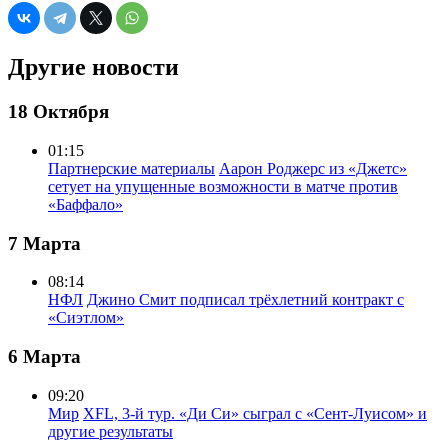
Другие новости
18 Октября
01:15
Партнерские материалы
Аарон Роджерс из «Джетс»
сетует на упущенные возможности в матче против
«Баффало»
7 Марта
08:14
НФЛ
Джино Смит подписал трёхлетний контракт с
«Сиэтлом»
6 Марта
09:20
Мир
XFL, 3-й тур. «Ди Си» сыграл с «Сент-Луисом» и
другие результаты