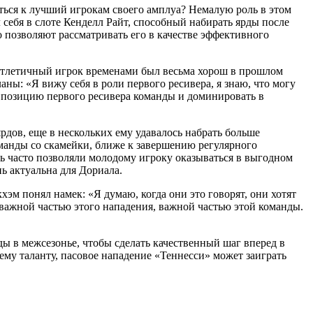
ться к лучший игрокам своего амплуа? Немалую роль в этом
себя в слоте Кенделл Райт, способный набирать ярды после
 позволяют рассматривать его в качестве эффективного
 атлетичный игрок временами был весьма хорош в прошлом
ны: «Я вижу себя в роли первого ресивера, я знаю, что могу
ь позицию первого ресивера команды и доминировать в
ярдов, еще в нескольких ему удавалось набрать больше
команды со скамейки, ближе к завершению регулярного
сть часто позволяли молодому игроку оказываться в выгодном
ь актуальна для Дориала.
хэм понял намек: «Я думаю, когда они это говорят, они хотят
ь важной частью этого нападения, важной частью этой команды.
ы в межсезонье, чтобы сделать качественный шаг вперед в
ему таланту, пасовое нападение «Теннесси» может заиграть