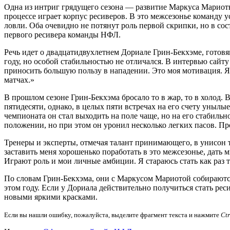
Одна из интриг грядущего сезона — развитие Маркуса Мариоты
процессе играет корпус ресиверов. В это межсезонье команду 
ловли. Оба очевидно не потянут роль первой скрипки, но в со
первого ресивера команды НФЛ.
Речь идет о двадцатидвухлетнем Дориале Грин-Бекхэме, готов
году, но особой стабильностью не отличался. В интервью сайт
приносить большую пользу в нападении. Это моя мотивация. Я
матчах.»
В прошлом сезоне Грин-Бекхэма бросало то в жар, то в холод. В
пятидесяти, однако, в целых пяти встречах на его счету унылы
чемпионата он стал выходить на поле чаще, но на его стабиль
положении, но при этом он уронил несколько легких пасов. Пр
Тренеры и эксперты, отмечая талант принимающего, в унисон тве
заставить меня хорошенько поработать в это межсезонье, дать
Играют роль и мои личные амбиции. Я стараюсь стать как раз 
По словам Грин-Бекхэма, они с Маркусом Мариотой собираются
этом году. Если у Дориала действительно получиться стать рес
новыми яркими красками.
Если вы нашли ошибку, пожалуйста, выделите фрагмент текста и нажмите
Ct