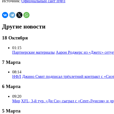
Источник:
Официальный сайт НФЛ
Другие новости
18 Октября
01:15
Партнерские материалы
Аарон Роджерс из «Джетс» сету
7 Марта
08:14
НФЛ
Джино Смит подписал трёхлетний контракт с «Сиэ
6 Марта
09:20
Мир
XFL, 3-й тур. «Ди Си» сыграл с «Сент-Луисом» и др
5 Марта