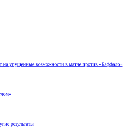
ет на упущенные возможности в матче против «Баффало»
тлом»
угие результаты