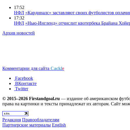
17:52
НФЛ
«Кардиналс» заставляют своих футболистов оплачи
17:32
НФЛ
«Нью-Ингленд» отчислит квотербека Брайана Хойе
Архив новостей
Комментарии для сайта
Cackl
e
Facebook
ВКонтакте
Twitter
© 2015–2026 Firstandgoal.ru
— издание об американском футбол
права на картинки и тексты принадлежат их авторам. Сайт мож
Редакция
Правообладателям
Партнерские материалы
English