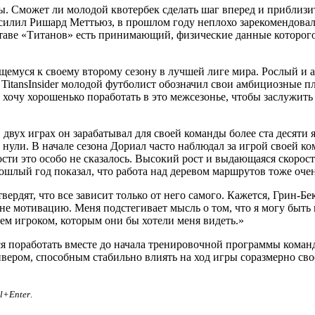
. Сможет ли молодой квотербек сделать шаг вперед и приблизи
усилил Ришард Меттьюз, в прошлом году неплохо зарекомендовал 
ставе «Титанов» есть принимающий, физические данные которого
ящемуся к своему второму сезону в лучшей лиге мира. Рослый и
у
TitansInsider м
олодой футболист обозначил свои амбициозные пла
 хочу хорошенько поработать в это межсезонье, чтобы заслужит
 двух играх он зарабатывал для своей команды более ста десяти 
е нули. В начале сезона Дориал часто наблюдал за игрой своей 
ности это особо не сказалось. Высокий рост и выдающаяся скоро
ошлый год показал, что работа над деревом маршрутов тоже очен
рдят, что все зависит только от него самого. Кажется, Грин-Бек
 мне мотивацию. Меня подстегивает мысль о том, что я могу быт
тем игроком, которым они бы хотели меня видеть.»
 поработать вместе до начала тренировочной программы команд
ивером, способным стабильно влиять на ход игры соразмерно сво
rl+Enter
.