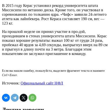
В 2015 году Керас установил рекорд университета штата
Миссисипи по метанию диска. Кроме того, он участвовал в
соревнованиях по толканию ядра. «Чифс» заявили 24-летнего
атлета как лайнбекера. Рост Кераса составляет 190 см, вес —
123 кг.
На прошлой неделе он принял участие в про-дэй,
проходившем в стенах университета штата Миссисипи. Керас
показал хорошие результаты: выжал 100 кг от груди 24 раза,
пробежал 40 ярдов за 4,69 секунды, выпрыгнул вверх на 89 см
и прыгнул в длину почти на 3 метра. Благодаря этим
показателям он заслужил приглашение в команду.
Если вы нашли ошибку, пожалуйста, выделите фрагмент текста и нажмите
Ctrl+Enter
.
Источник:
Официальный сайт НФЛ
Другие новости