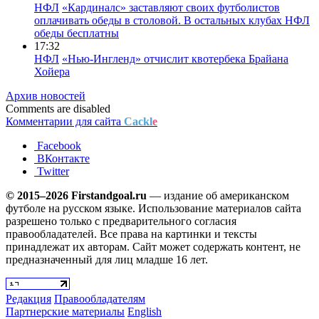
НФЛ
«Кардиналс» заставляют своих футболистов
оплачивать обеды в столовой. В остальных клубах НФЛ
обеды бесплатны
17:32
НФЛ
«Нью-Ингленд» отчислит квотербека Брайана
Хойера
Архив новостей
Comments are disabled
Комментарии для сайта
Cackl
e
Facebook
ВКонтакте
Twitter
© 2015–2026 Firstandgoal.ru
— издание об американском
футболе на русском языке. Использование материалов cайта
разрешено только с предварительного согласия
правообладателей. Все права на картинки и тексты
принадлежат их авторам. Сайт может содержать контент, не
предназначенный для лиц младше 16 лет.
Редакция
Правообладателям
Партнерские материалы
English