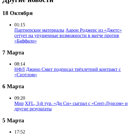
18 Октября
01:15
Партнерские материалы
Аарон Роджерс из «Джетс»
сетует на упущенные возможности в матче против
«Баффало»
7 Марта
08:14
НФЛ
Джино Смит подписал трёхлетний контракт с
«Сиэтлом»
6 Марта
09:20
Мир
XFL, 3-й тур. «Ди Си» сыграл с «Сент-Луисом» и
другие результаты
5 Марта
17:52