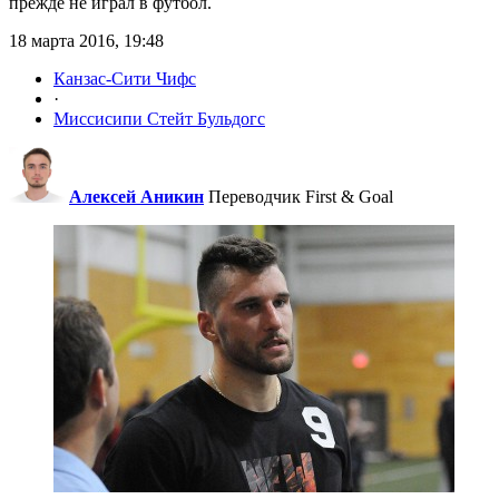
прежде не играл в футбол.
18 марта 2016, 19:48
Канзас-Сити Чифс
·
Миссисипи Стейт Бульдогс
Алексей Аникин
Переводчик First & Goal