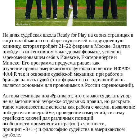
На днях судейская школа Ready for Play на своих страницах в
соцсетях объявила о наборе слушателей на двухдневную
клинику, которая пройдёт 21–22 февраля в Москве. Занятия
пройдут в интенсивном «выездном» формате, успешно
зарекомендовавшем себя в Ижевске, Екатеринбурге и
Минске. Его программа предусматривает как
изучение правил американского футбола по версии ИФАФ/
ФАФР, так и освоение судейской механики при работе в
бригаде на пять судей (этот формат на сегодняшний день
является основным для проводимых в России соревнований).
Авторы семинара подчёркивают, что стараются делать упор
не на методичной зубрёжке отдельных правил, но раскрыть
такие малоизвестные аспекты как работа с часами, выявление
победителя в овертайме, проведение измерений, систему
судейских ключей для различных позиций,
особенности применения штрафов (в частности,
принцип «3+1») и философию судейства в американском
футболе.