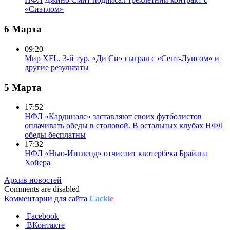
«Сиэтлом»
6 Марта
09:20
Мир
XFL, 3-й тур. «Ди Си» сыграл с «Сент-Луисом» и
другие результаты
5 Марта
17:52
НФЛ
«Кардиналс» заставляют своих футболистов
оплачивать обеды в столовой. В остальных клубах НФЛ
обеды бесплатны
17:32
НФЛ
«Нью-Ингленд» отчислит квотербека Брайана
Хойера
Архив новостей
Comments are disabled
Комментарии для сайта
Cackl
e
Facebook
ВКонтакте