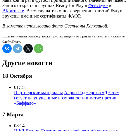
навыков игры в футбол принципиального значения не имеет.
Запись открыта в группах Ready for Play в
Фейсбуке
и
ВКонтакте
. Всем слушателям по завершении занятий будут
вручены именные сертификаты ФАФР.
В заметке использовано фото Светланы Халявиной.
Если вы нашли ошибку, пожалуйста, выделите фрагмент текста и нажмите
Ctrl+Enter
.
Другие новости
18 Октября
01:15
Партнерские материалы
Аарон Роджерс из «Джетс»
сетует на упущенные возможности в матче против
«Баффало»
7 Марта
08:14
НФЛ
Джино Смит подписал трёхлетний контракт с