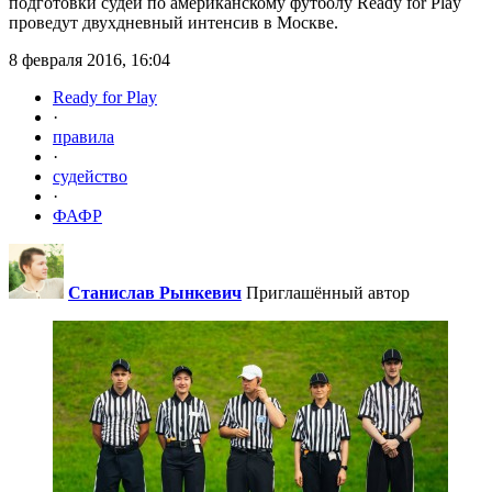
подготовки судей по американскому футболу Ready for Play
проведут двухдневный интенсив в Москве.
8 февраля 2016, 16:04
Ready for Play
·
правила
·
судейство
·
ФАФР
Станислав Рынкевич
Приглашённый автор