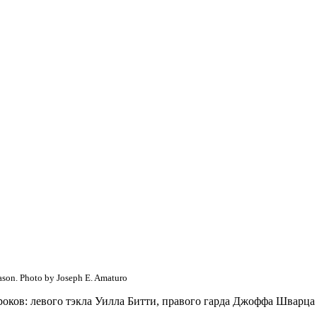
ason. Photo by Joseph E. Amaturo
гроков: левого тэкла Уилла Битти, правого гарда Джоффа Шварца