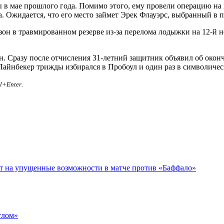
 в мае прошлого года. Помимо этого, ему провели операцию на 
да. Ожидается, что его место займет Эрек Флауэрс, выбранный в 
н в травмированном резерве из-за перелома лодыжки на 12-й не
. Сразу после отчисления 31-летний защитник объявил об оконч
Лайнбекер трижды избирался в Пробоул и один раз в символиче
rl+Enter
.
ет на упущенные возможности в матче против «Баффало»
тлом»