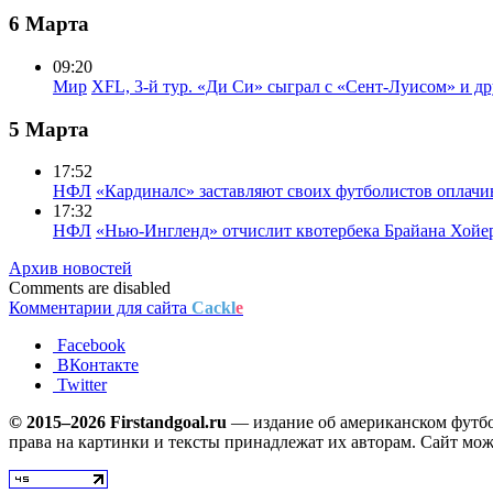
6 Марта
09:20
Мир
XFL, 3-й тур. «Ди Си» сыграл с «Сент-Луисом» и др
5 Марта
17:52
НФЛ
«Кардиналс» заставляют своих футболистов оплачи
17:32
НФЛ
«Нью-Ингленд» отчислит квотербека Брайана Хойе
Архив новостей
Comments are disabled
Комментарии для сайта
Cackl
e
Facebook
ВКонтакте
Twitter
© 2015–2026 Firstandgoal.ru
— издание об американском футбол
права на картинки и тексты принадлежат их авторам. Сайт мож