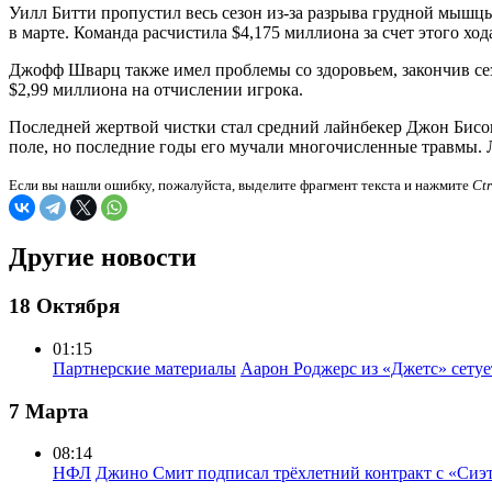
Уилл Битти пропустил весь сезон из-за разрыва грудной мышцы
в марте. Команда расчистила $4,175 миллиона за счет этого хо
Джофф Шварц также имел проблемы со здоровьем, закончив сезо
$2,99 миллиона на отчислении игрока.
Последней жертвой чистки стал средний лайнбекер Джон Бисон
поле, но последние годы его мучали многочисленные травмы. 
Если вы нашли ошибку, пожалуйста, выделите фрагмент текста и нажмите
Ct
Другие новости
18 Октября
01:15
Партнерские материалы
Аарон Роджерс из «Джетс» сету
7 Марта
08:14
НФЛ
Джино Смит подписал трёхлетний контракт с «Сиэ