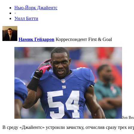
Нью-Йорк Джайентс
·
Уилл Битти
Намик Гейдаров
Корреспондент First & Goal
Jon Be
В среду «Джайентс» устроили зачистку, отчислив сразу трех и