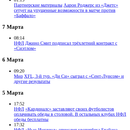
Партнерские материалы
Аарон Роджерс из «Джетс»
сетует на упущенные возможности в матче против
«Баффало»
7 Марта
08:14
НФЛ
Джино Смит подписал трёхлетний контракт с
«Сиэтлом»
6 Марта
09:20
Мир
XFL, 3-й тур. «Ди Си» сыграл с «Сент-Луисом» и
другие результаты
5 Марта
17:52
НФЛ
«Кардиналс» заставляют своих футболистов
оплачивать обеды в столовой. В остальных клубах НФЛ
обеды бесплатны
17:32
НФЛ
«Нью-Ингленд» отчислит квотербека Брайана