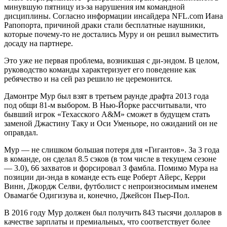
минувшую пятницу из-за нарушения им командной
дисциплины. Согласно информации инсайдера NFL.com Иана
Рапопорта, причиной драки стали бесплатные наушники,
которые почему-то не достались Муру и он решил выместить
досаду на партнере.
Это уже не первая проблема, возникшая с ди-эндом. В целом,
руководство команды характеризует его поведение как
ребячество и на сей раз решило не церемонится.
Дамонтре Мур был взят в третьем раунде драфта 2013 года
под общи 81-м выбором. В Нью-Йорке рассчитывали, что
бывший игрок «Техасского А&М» сможет в будущем стать
заменой Джастину Таку и Оси Уменьоре, но ожиданий он не
оправдал.
Мур — не слишком большая потеря для «Гигантов». За 3 года
в команде, он сделал 8.5 сэков (в том числе в текущем сезоне
— 3.0), 66 захватов и форсировал 3 фамбла. Помимо Мура на
позиции ди-энда в команде есть еще Роберт Айерс, Керри
Винн, Джордж Селви, футболист с непроизносимым именем
Овамагбе Одигизува и, конечно, Джейсон Пьер-Пол.
В 2016 году Мур должен был получить 843 тысячи долларов в
качестве зарплаты и премиальных, что соответствует более