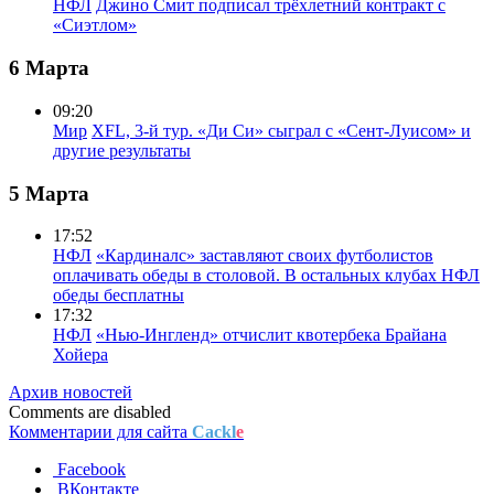
НФЛ
Джино Смит подписал трёхлетний контракт с
«Сиэтлом»
6 Марта
09:20
Мир
XFL, 3-й тур. «Ди Си» сыграл с «Сент-Луисом» и
другие результаты
5 Марта
17:52
НФЛ
«Кардиналс» заставляют своих футболистов
оплачивать обеды в столовой. В остальных клубах НФЛ
обеды бесплатны
17:32
НФЛ
«Нью-Ингленд» отчислит квотербека Брайана
Хойера
Архив новостей
Comments are disabled
Комментарии для сайта
Cackl
e
Facebook
ВКонтакте