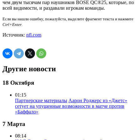
чем двум тысячам пар наушников BOSE QC®25, которые, по
всей видимости, и раздавали игрокам команды.
Если вы нашли ошибку, пожалуйста, выделите фрагмент текста и нажмите
Ctrl+Enter
.
Источник:
nfl.com
Другие новости
18 Октября
01:15
Партнерские материалы
Аарон Роджерс из «Джетс»
сетует на упущенные возможности в матче против
«Баффало»
7 Марта
08:14