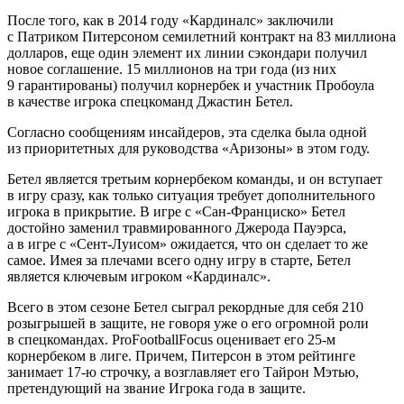
После того, как в 2014 году «Кардиналс» заключили
с Патриком Питерсоном семилетний контракт на 83 миллиона
долларов, еще один элемент их линии сэкондари получил
новое соглашение. 15 миллионов на три года (из них
9 гарантированы) получил корнербек и участник Пробоула
в качестве игрока спецкоманд Джастин Бетел.
Согласно сообщениям инсайдеров, эта сделка была одной
из приоритетных для руководства «Аризоны» в этом году.
Бетел является третьим корнербеком команды, и он вступает
в игру сразу, как только ситуация требует дополнительного
игрока в прикрытие. В игре с «Сан-Франциско» Бетел
достойно заменил травмированного Джерода Пауэрса,
а в игре с «Сент-Луисом» ожидается, что он сделает то же
самое. Имея за плечами всего одну игру в старте, Бетел
является ключевым игроком «Кардиналс».
Всего в этом сезоне Бетел сыграл рекордные для себя 210
розыгрышей в защите, не говоря уже о его огромной роли
в спецкомандах. ProFootballFocus оценивает его 25-м
корнербеком в лиге. Причем, Питерсон в этом рейтинге
занимает 17-ю строчку, а возглавляет его Тайрон Мэтью,
претендующий на звание Игрока года в защите.