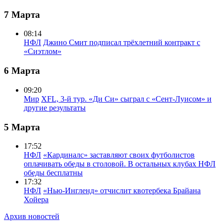
7 Марта
08:14
НФЛ
Джино Смит подписал трёхлетний контракт с
«Сиэтлом»
6 Марта
09:20
Мир
XFL, 3-й тур. «Ди Си» сыграл с «Сент-Луисом» и
другие результаты
5 Марта
17:52
НФЛ
«Кардиналс» заставляют своих футболистов
оплачивать обеды в столовой. В остальных клубах НФЛ
обеды бесплатны
17:32
НФЛ
«Нью-Ингленд» отчислит квотербека Брайана
Хойера
Архив новостей