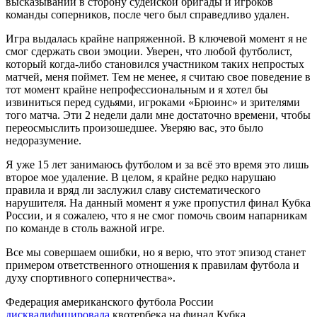
высказываний в сторону судейской бригады и игроков
команды соперников, после чего был справедливо удален.
Игра выдалась крайне напряженной. В ключевой момент я не
смог сдержать свои эмоции. Уверен, что любой футболист,
который когда-либо становился участником таких непростых
матчей, меня поймет. Тем не менее, я считаю свое поведение в
тот момент крайне непрофессиональным и я хотел бы
извиниться перед судьями, игроками «Брюинс» и зрителями
того матча. Эти 2 недели дали мне достаточно времени, чтобы
переосмыслить произошедшее. Уверяю вас, это было
недоразумение.
Я уже 15 лет занимаюсь футболом и за всё это время это лишь
второе мое удаление. В целом, я крайне редко нарушаю
правила и вряд ли заслужил славу систематического
нарушителя. На данный момент я уже пропустил финал Кубка
России, и я сожалею, что я не смог помочь своим напарникам
по команде в столь важной игре.
Все мы совершаем ошибки, но я верю, что этот эпизод станет
примером ответственного отношения к правилам футбола и
духу спортивного соперничества».
Федерация американского футбола России
дисквалифицировала
квотербека на финал Кубка