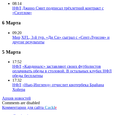
08:14
НФЛ
Джино Смит подписал трёхлетний контракт с
«Сиэтлом»
6 Марта
09:20
Мир
XFL, 3-й тур. «Ди Си» сыграл с «Сент-Луисом» и
другие результаты
5 Марта
17:52
НФЛ
«Кардиналс» заставляют своих футболистов
оплачивать обеды в столовой. В остальных клубах НФЛ
обеды бесплатны
17:32
НФЛ
«Нью-Ингленд» отчислит квотербека Брайана
Хойера
Архив новостей
Comments are disabled
Комментарии для сайта
Cackl
e