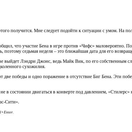
этого получится. Мне следует подойти к ситуации с умом. На по
общил, что участие Бена в игре против «Чифс» маловероятно. 
ь, поэтому седьмая неделя – это ближайшая дата для его возвращ
таве выйдет Лэндри Джонс, ведь Майк Вик, по его собственным 
коленного сухожилия.
т две победы и одно поражение в отсутствие Биг Бена. Эти поб
н не в состоянии двигаться в конверте под давлением, «Стилерс»
ас-Сити».
rl+Enter
.