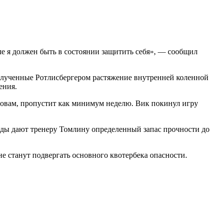
ле я должен быть в состоянии защитить себя», — сообщил
Полученные Ротлисбергером растяжение внутренней коленной
ения.
словам, пропустит как минимум неделю. Вик покинул игру
еды дают тренеру Томлину определенный запас прочности до
 не станут подвергать основного квотербека опасности.