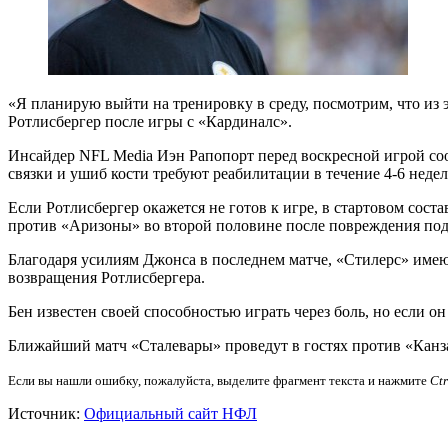
«Я планирую выйти на тренировку в среду, посмотрим, что из 
Ротлисбергер после игры с «Кардиналс».
Инсайдер NFL Media Иэн Рапопорт перед воскресной игрой со
связки и ушиб кости требуют реабилитации в течение 4-6 недел
Если Ротлисбергер окажется не готов к игре, в стартовом сос
против «Аризоны» во второй половине после повреждения под
Благодаря усилиям Джонса в последнем матче, «Стилерс» имею
возвращения Ротлисбергера.
Бен известен своей способностью играть через боль, но если о
Ближайший матч «Сталевары» проведут в гостях против «Канз
Если вы нашли ошибку, пожалуйста, выделите фрагмент текста и нажмите
Ct
Источник:
Официальный сайт НФЛ