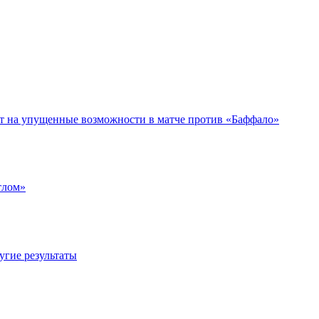
ет на упущенные возможности в матче против «Баффало»
тлом»
угие результаты