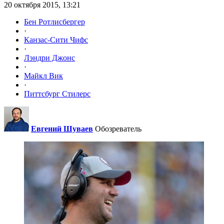
20 октября 2015, 13:21
Бен Ротлисбергер
·
Канзас-Сити Чифс
·
Лэндри Джонс
·
Майкл Вик
·
Питтсбург Стилерс
Евгений Шуваев
Обозреватель