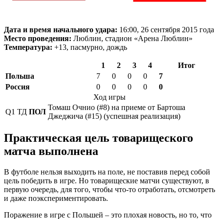
Дата и время начального удара:
16:00, 26 сентября 2015 года
Место проведения:
Люблин, стадион «Арена Люблин»
Температура:
+13, пасмурно, дождь
1
2
3
4
Итог
Польша
7
0
0
0
7
Россия
0
0
0
0
0
Ход игры
Томаш Очнио (#8) на приеме от Бартоша
Q1
ТД
ПОЛ
Джеджича (#15) (успешная реализация)
Практическая цель товарищеского
матча выполнена
В футболе нельзя выходить на поле, не поставив перед собой
цель победить в игре. Но товарищеские матчи существуют, в
первую очередь, для того, чтобы что-то отработать, отсмотреть
и даже поэкспериментировать.
Поражение в игре с Польшей – это плохая новость, но то, что