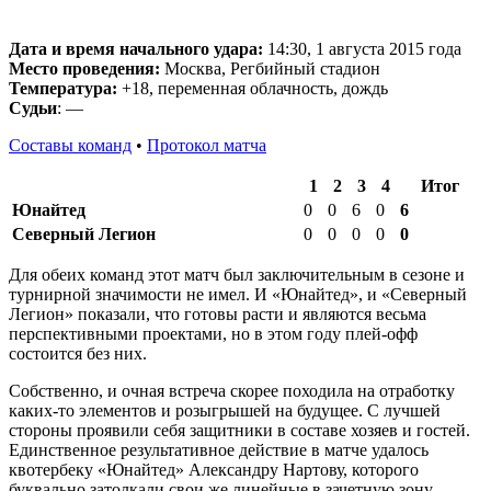
Дата и время начального удара:
14:30, 1 августа 2015 года
Место проведения:
Москва, Регбийный стадион
Температура:
+18, переменная облачность, дождь
Судьи
: —
Составы команд
•
Протокол матча
1
2
3
4
Итог
Юнайтед
0
0
6
0
6
Северный Легион
0
0
0
0
0
Для обеих команд этот матч был заключительным в сезоне и
турнирной значимости не имел. И «Юнайтед», и «Северный
Легион» показали, что готовы расти и являются весьма
перспективными проектами, но в этом году плей-офф
состоится без них.
Собственно, и очная встреча скорее походила на отработку
каких-то элементов и розыгрышей на будущее. С лучшей
стороны проявили себя защитники в составе хозяев и гостей.
Единственное результативное действие в матче удалось
квотербеку «Юнайтед» Александру Нартову, которого
буквально затолкали свои же линейные в зачетную зону