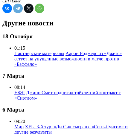
Ctrl+Enter
.
Другие новости
18 Октября
01:15
Партнерские материалы
Аарон Роджерс из «Джетс»
сетует на упущенные возможности в матче против
«Баффало»
7 Марта
08:14
НФЛ
Джино Смит подписал трёхлетний контракт с
«Сиэтлом»
6 Марта
09:20
Мир
XFL, 3-й тур. «Ди Си» сыграл с «Сент-Луисом» и
другие результаты