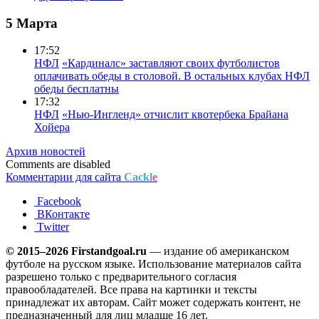
5 Марта
17:52
НФЛ
«Кардиналс» заставляют своих футболистов
оплачивать обеды в столовой. В остальных клубах НФЛ
обеды бесплатны
17:32
НФЛ
«Нью-Ингленд» отчислит квотербека Брайана
Хойера
Архив новостей
Comments are disabled
Комментарии для сайта
Cackl
e
Facebook
ВКонтакте
Twitter
© 2015–2026 Firstandgoal.ru
— издание об американском
футболе на русском языке. Использование материалов cайта
разрешено только с предварительного согласия
правообладателей. Все права на картинки и тексты
принадлежат их авторам. Сайт может содержать контент, не
предназначенный для лиц младше 16 лет.