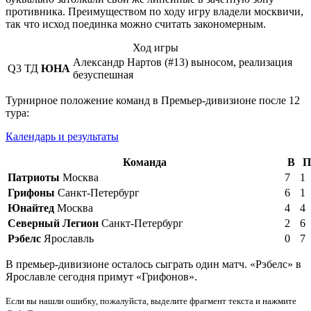
противника. Преимуществом по ходу игру владели москвичи,
так что исход поединка можно считать закономерным.
Ход игры
Александр Нартов (#13) выносом, реализация
Q3
ТД
ЮНА
безуспешная
Турнирное положение команд в Премьер-дивизионе после 12
тура:
Календарь и результаты
Команда
В
П
Патриоты
Москва
7
1
Грифоны
Санкт-Петербург
6
1
Юнайтед
Москва
4
4
Северный Легион
Санкт-Петербург
2
6
Рэбелс
Ярославль
0
7
В премьер-дивизионе осталось сыграть один матч. «Рэбелс» в
Ярославле сегодня примут «Грифонов».
Если вы нашли ошибку, пожалуйста, выделите фрагмент текста и нажмите