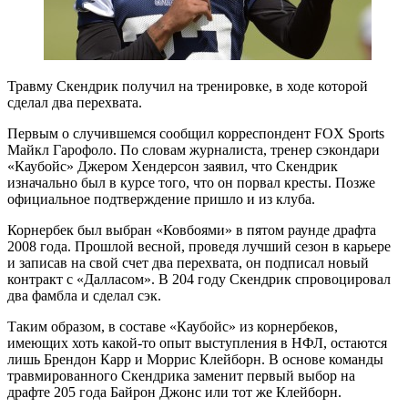
Травму Скендрик получил на тренировке, в ходе которой
сделал два перехвата.
Первым о случившемся сообщил корреспондент FOX Sports
Майкл Гарофоло. По словам журналиста, тренер сэкондари
«Каубойс» Джером Хендерсон заявил, что Скендрик
изначально был в курсе того, что он порвал кресты. Позже
официальное подтверждение пришло и из клуба.
Корнербек был выбран «Ковбоями» в пятом раунде драфта
2008 года. Прошлой весной, проведя лучший сезон в карьере
и записав на свой счет два перехвата, он подписал новый
контракт с «Далласом». В 204 году Скендрик спровоцировал
два фамбла и сделал сэк.
Таким образом, в составе «Каубойс» из корнербеков,
имеющих хоть какой-то опыт выступления в НФЛ, остаются
лишь Брендон Карр и Моррис Клейборн. В основе команды
травмированного Скендрика заменит первый выбор на
драфте 205 года Байрон Джонс или тот же Клейборн.