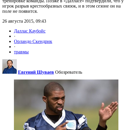
тренировке команды. Позже в «Далласе» подтвердили, что у
игрок разрыв крестообразных связок, и в этом сезоне он на
поле не появится.
26 августа 2015, 09:43
Даллас Каубойс
·
Орландо Скендрик
·
травмы
Евгений Шуваев
Обозреватель