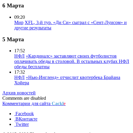
6 Марта
09:20
Мир
XFL, 3-й тур. «Ди Си» сыграл с «Сент-Луисом» и
другие результаты
5 Марта
17:52
НФЛ
«Кардиналс» заставляют своих футболистов
оплачивать обеды в столовой. В остальных клубах НФЛ
обеды бесплатны
17:32
НФЛ
«Нью-Ингленд» отчислит квотербека Брайана
Хойера
Архив новостей
Comments are disabled
Комментарии для сайта
Cackl
e
Facebook
ВКонтакте
Twitter