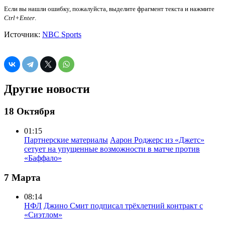
Если вы нашли ошибку, пожалуйста, выделите фрагмент текста и нажмите
Ctrl+Enter
.
Источник:
NBC Sports
Другие новости
18 Октября
01:15
Партнерские материалы
Аарон Роджерс из «Джетс»
сетует на упущенные возможности в матче против
«Баффало»
7 Марта
08:14
НФЛ
Джино Смит подписал трёхлетний контракт с
«Сиэтлом»