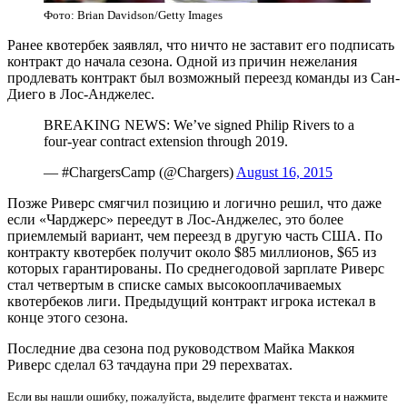
Фото: Brian Davidson/Getty Images
Ранее квотербек заявлял, что ничто не заставит его подписать
контракт до начала сезона. Одной из причин нежелания
продлевать контракт был возможный переезд команды из Сан-
Диего в Лос-Анджелес.
BREAKING NEWS: We’ve signed Philip Rivers to a
four-year contract extension through 2019.
— #ChargersCamp (@Chargers)
August 16, 2015
Позже Риверс смягчил позицию и логично решил, что даже
если «Чарджерс» переедут в Лос-Анджелес, это более
приемлемый вариант, чем переезд в другую часть США. По
контракту квотербек получит около $85 миллионов, $65 из
которых гарантированы. По среднегодовой зарплате Риверс
стал четвертым в списке самых высокооплачиваемых
квотербеков лиги. Предыдущий контракт игрока истекал в
конце этого сезона.
Последние два сезона под руководством Майка Маккоя
Риверс сделал 63 тачдауна при 29 перехватах.
Если вы нашли ошибку, пожалуйста, выделите фрагмент текста и нажмите