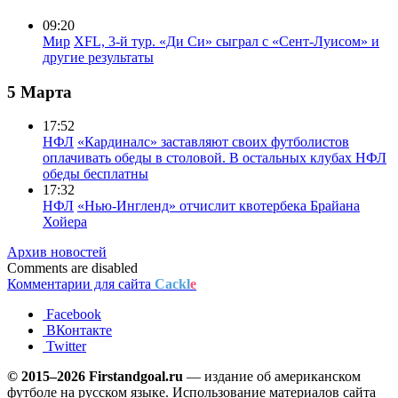
09:20
Мир
XFL, 3-й тур. «Ди Си» сыграл с «Сент-Луисом» и
другие результаты
5 Марта
17:52
НФЛ
«Кардиналс» заставляют своих футболистов
оплачивать обеды в столовой. В остальных клубах НФЛ
обеды бесплатны
17:32
НФЛ
«Нью-Ингленд» отчислит квотербека Брайана
Хойера
Архив новостей
Comments are disabled
Комментарии для сайта
Cackl
e
Facebook
ВКонтакте
Twitter
© 2015–2026 Firstandgoal.ru
— издание об американском
футболе на русском языке. Использование материалов cайта