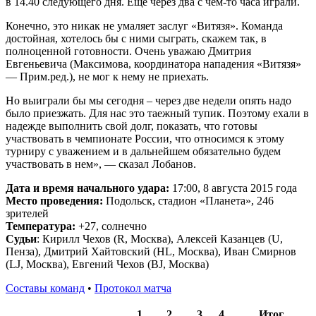
в 14.40 следующего дня. Еще через два с чем-то часа играли.
Конечно, это никак не умаляет заслуг «Витязя». Команда
достойная, хотелось бы с ними сыграть, скажем так, в
полноценной готовности. Очень уважаю Дмитрия
Евгеньевича (Максимова, координатора нападения «Витязя»
— Прим.ред.), не мог к нему не приехать.
Но выиграли бы мы сегодня – через две недели опять надо
было приезжать. Для нас это таежный тупик. Поэтому ехали в
надежде выполнить свой долг, показать, что готовы
участвовать в чемпионате России, что относимся к этому
турниру с уважением и в дальнейшем обязательно будем
участвовать в нем», — сказал Лобанов.
Дата и время начального удара:
17:00, 8 августа 2015 года
Место проведения:
Подольск, стадион «Планета», 246
зрителей
Температура:
+27, солнечно
Судьи
: Кирилл Чехов (R, Москва), Алексей Казанцев (U,
Пенза), Дмитрий Хайтовский (HL, Москва), Иван Смирнов
(LJ, Москва), Евгений Чехов (BJ, Москва)
Составы команд
•
Протокол матча
1
2
3
4
Итог