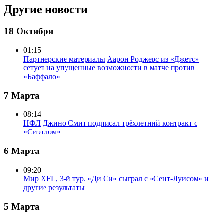
Другие новости
18 Октября
01:15
Партнерские материалы
Аарон Роджерс из «Джетс»
сетует на упущенные возможности в матче против
«Баффало»
7 Марта
08:14
НФЛ
Джино Смит подписал трёхлетний контракт с
«Сиэтлом»
6 Марта
09:20
Мир
XFL, 3-й тур. «Ди Си» сыграл с «Сент-Луисом» и
другие результаты
5 Марта