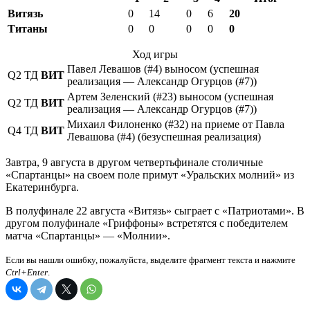
Витязь
0
14
0
6
20
Титаны
0
0
0
0
0
Ход игры
Павел Левашов (#4) выносом (успешная
Q2
ТД
ВИТ
реализация — Александр Огурцов (#7))
Артем Зеленский (#23) выносом (успешная
Q2
ТД
ВИТ
реализация — Александр Огурцов (#7))
Михаил Филоненко (#32) на приеме от Павла
Q4
ТД
ВИТ
Левашова (#4) (безуспешная реализация)
Завтра, 9 августа в другом четвертьфинале столичные
«Спартанцы» на своем поле примут «Уральских молний» из
Екатеринбурга.
В полуфинале 22 августа «Витязь» сыграет с «Патриотами». В
другом полуфинале «Гриффоны» встретятся с победителем
матча «Спартанцы» — «Молнии».
Если вы нашли ошибку, пожалуйста, выделите фрагмент текста и нажмите
Ctrl+Enter
.