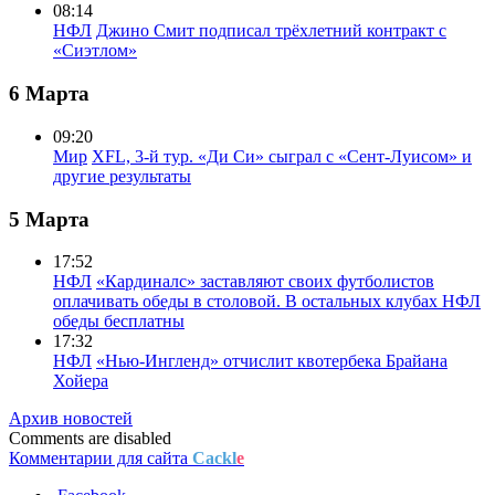
08:14
НФЛ
Джино Смит подписал трёхлетний контракт с
«Сиэтлом»
6 Марта
09:20
Мир
XFL, 3-й тур. «Ди Си» сыграл с «Сент-Луисом» и
другие результаты
5 Марта
17:52
НФЛ
«Кардиналс» заставляют своих футболистов
оплачивать обеды в столовой. В остальных клубах НФЛ
обеды бесплатны
17:32
НФЛ
«Нью-Ингленд» отчислит квотербека Брайана
Хойера
Архив новостей
Comments are disabled
Комментарии для сайта
Cackl
e