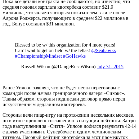
Пока все детали контракта не сообщаются, но известно, что
средняя годовая зарплата квотербека составит $21,9
миллиона, что является вторым показателем в лиге после
Аарона Роджерса, получающего в среднем $22 миллиона в
год. Бонус составил $31 миллион.
Blessed to be w/ this organization for 4 more years!
Can’t wait to get on field w/ the fellas!
@Seahawks
#ChampionshipMindset
#GoHawks
— Russell Wilson (@DangeRussWilson)
July 31, 2015
Ранее Уилсон заявлял, что не будет вести переговоры с
командой после начала тренировочного лагеря «Сихокс».
Таким образом, стороны подписали договор прямо перед
искусственным дедлайном квотербека.
Стороны вели пиар-игру на протяжении нескольких месяцев,
но в итоге пришли к соглашению в ситуации цейтнота. За три
года выступления за «Сиэтл» Уилсон добился результата 42-14
с двумя участиями в Супербоуле и одним чемпионским
титулом. Пасовый рейтинг квотербека за этот промежуток