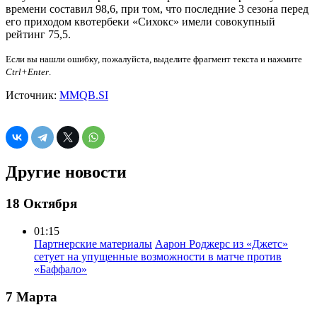
времени составил 98,6, при том, что последние 3 сезона перед
его приходом квотербеки «Сихокс» имели совокупный
рейтинг 75,5.
Если вы нашли ошибку, пожалуйста, выделите фрагмент текста и нажмите
Ctrl+Enter
.
Источник:
MMQB.SI
Другие новости
18 Октября
01:15
Партнерские материалы
Аарон Роджерс из «Джетс»
сетует на упущенные возможности в матче против
«Баффало»
7 Марта