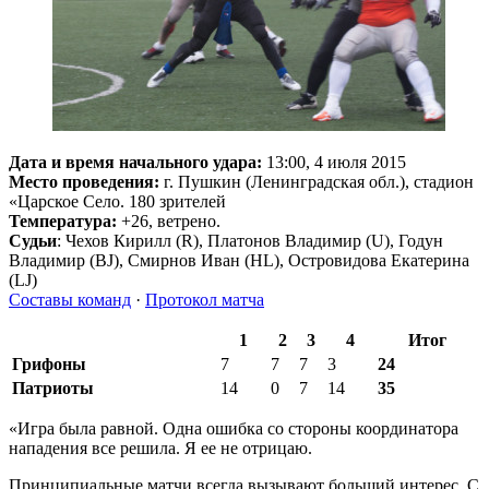
Дата и время начального удара:
13:00, 4 июля 2015
Место проведения:
г. Пушкин (Ленинградская обл.), стадион
«Царское Село. 180 зрителей
Температура:
+26, ветрено.
Судьи
: Чехов Кирилл (R), Платонов Владимир (U), Годун
Владимир (BJ), Смирнов Иван (HL), Островидова Екатерина
(LJ)
Составы команд
·
Протокол матча
1
2
3
4
Итог
Грифоны
7
7
7
3
24
Патриоты
14
0
7
14
35
«Игра была равной. Одна ошибка со стороны координатора
нападения все решила. Я ее не отрицаю.
Принципиальные матчи всегда вызывают больший интерес. С