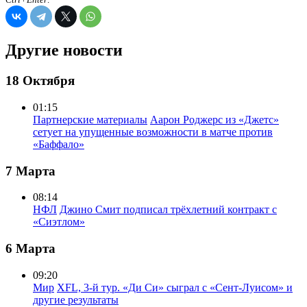
Другие новости
18 Октября
01:15
Партнерские материалы
Аарон Роджерс из «Джетс»
сетует на упущенные возможности в матче против
«Баффало»
7 Марта
08:14
НФЛ
Джино Смит подписал трёхлетний контракт с
«Сиэтлом»
6 Марта
09:20
Мир
XFL, 3-й тур. «Ди Си» сыграл с «Сент-Луисом» и
другие результаты