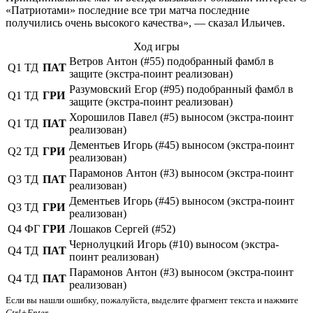
«Патриотами» последние все три матча последние
получились очень высокого качества», — сказал Ильичев.
Ход игры
Ветров Антон (#55) подобранный фамбл в
Q1
ТД
ПАТ
защите (экстра-поинт реализован)
Разумовский Егор (#95) подобранный фамбл в
Q1
ТД
ГРИ
защите (экстра-поинт реализован)
Хорошилов Павел (#5) выносом (экстра-поинт
Q1
ТД
ПАТ
реализован)
Дементьев Игорь (#45) выносом (экстра-поинт
Q2
ТД
ГРИ
реализован)
Парамонов Антон (#3) выносом (экстра-поинт
Q3
ТД
ПАТ
реализован)
Дементьев Игорь (#45) выносом (экстра-поинт
Q3
ТД
ГРИ
реализован)
Q4
ФГ
ГРИ
Лошаков Сергей (#52)
Чернолуцкий Игорь (#10) выносом (экстра-
Q4
ТД
ПАТ
поинт реализован)
Парамонов Антон (#3) выносом (экстра-поинт
Q4
ТД
ПАТ
реализован)
Если вы нашли ошибку, пожалуйста, выделите фрагмент текста и нажмите
Ctrl+Enter
.