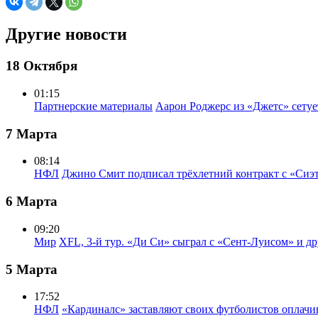
Другие новости
18 Октября
01:15
Партнерские материалы
Аарон Роджерс из «Джетс» сету
7 Марта
08:14
НФЛ
Джино Смит подписал трёхлетний контракт с «Сиэ
6 Марта
09:20
Мир
XFL, 3-й тур. «Ди Си» сыграл с «Сент-Луисом» и др
5 Марта
17:52
НФЛ
«Кардиналс» заставляют своих футболистов оплачи