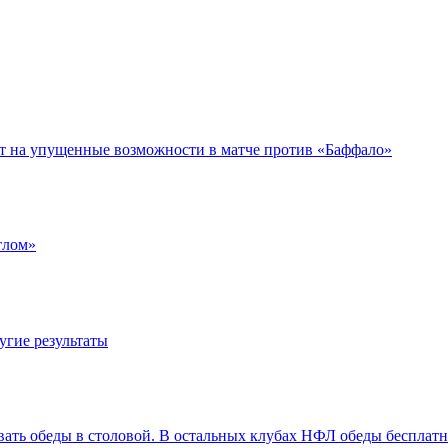
ет на упущенные возможности в матче против «Баффало»
тлом»
угие результаты
вать обеды в столовой. В остальных клубах НФЛ обеды бесплат