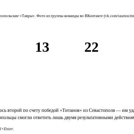
опольские «Тавры». Фото из группы команды во ВКонтакте (vk.com/tauruscri
13
22
ь второй по счету победой «Титанов» из Севастополя — им уда
ропольцы смогли ответить лишь двумя результативными действия
rl+Enter
.