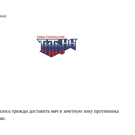
mea)
лось трижды доставить мяч в зачетную зону противника
ми.