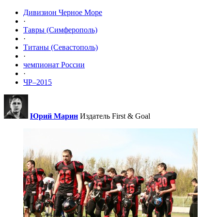
Дивизион Черное Море
·
Тавры (Симферополь)
·
Титаны (Севастополь)
·
чемпионат России
·
ЧР–2015
Юрий Марин
Издатель First & Goal