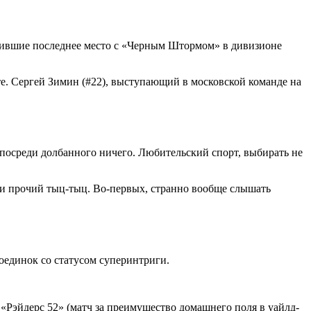
елившие последнее место с «Черным Штормом» в дивизионе
е. Сергей Зимин (#22), выступающий в московской команде на
посреди долбанного ничего. Любительский спорт, выбирать не
п и прочий тыц-тыц. Во-первых, странно вообще слышать
оединок со статусом суперинтриги.
«Рэйдерс 52» (матч за преимущество домашнего поля в уайлд-