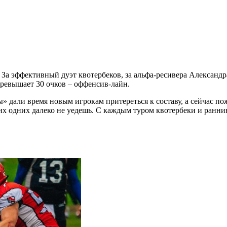
За эффективный дуэт квотербеков, за альфа-ресивера Александра
е превышает 30 очков – оффенсив-лайн.
» дали время новым игрокам притереться к составу, а сейчас п
х одних далеко не уедешь. С каждым туром квотербеки и ранни