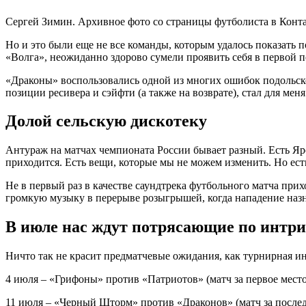
Сергей Зимин. Архивное фото со страницы футболиста в Конт
Но и это были еще не все команды, которым удалось показат
«Волга», неожиданно здорово сумели проявить себя в первой 
«Драконы» воспользовались одной из многих ошибок подольско
позиции ресивера и сэйфти (а также на возврате), стал для ме
Долой сельскую дискотеку
Антураж на матчах чемпионата России бывает разный. Есть Яр
приходится. Есть вещи, которые мы не можем изменить. Но есть
Не в первый раз в качестве саундтрека футбольного матча при
громкую музыку в перерыве розыгрышей, когда нападение назн
В июле нас ждут потрясающие по интри
Ничто так не красит предматчевые ожидания, как турнирная и
4 июля – «Грифоны» против «Патриотов» (матч за первое место
11 июля – «Черный Шторм» против «Драконов» (матч за послед