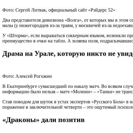
Фото: Сергей Литвак, официальный сайт «Рэйдерс 52»
Два представителя дивизиона «Волга», от которых мы в этом с
малы (у нижегородцев из-за травм, у москвичей из-за недоеха
У «Шторма», если выражаться соккерным языком, возникли про
преимущество в очки на табло. А хозяева поля, подраскачавшис
Драма на Урале, которую никто не увид
Фото: Алексей Рогожин
В Екатеринбурге сумасшедший по накалу матч. Во всяком случ
информацию было нельзя – матч «Молнии» – «Танки» не трансл
Став поводом для шуток в устах экспертов «Русского Бола» в н
поражение в заключительной четверти – это ощутимый психоло
«Драконы» дали позитив