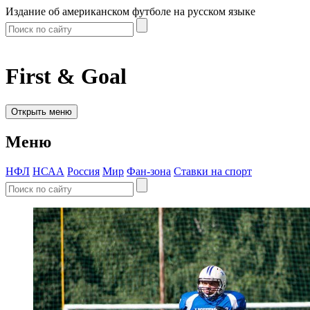
Издание об американском футболе на русском языке
First & Goal
Открыть меню
Меню
НФЛ
НСАА
Россия
Мир
Фан-зона
Ставки на спорт