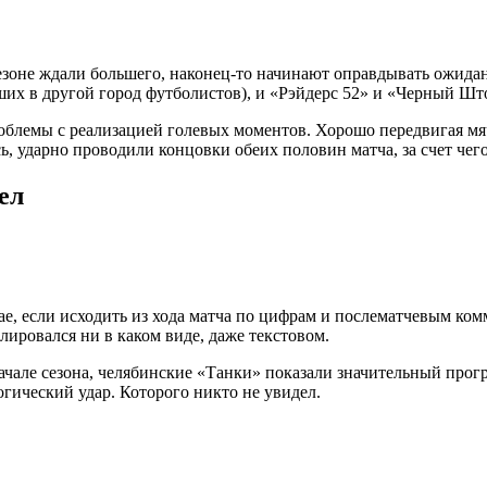
езоне ждали большего, наконец-то начинают оправдывать ожидан
вших в другой город футболистов), и «Рэйдерс 52» и «Черный Шт
блемы с реализацией голевых моментов. Хорошо передвигая мяч
ь, ударно проводили концовки обеих половин матча, за счет чег
ел
ае, если исходить из хода матча по цифрам и послематчевым ко
ировался ни в каком виде, даже текстовом.
ачале сезона, челябинские «Танки» показали значительный прогр
гический удар. Которого никто не увидел.