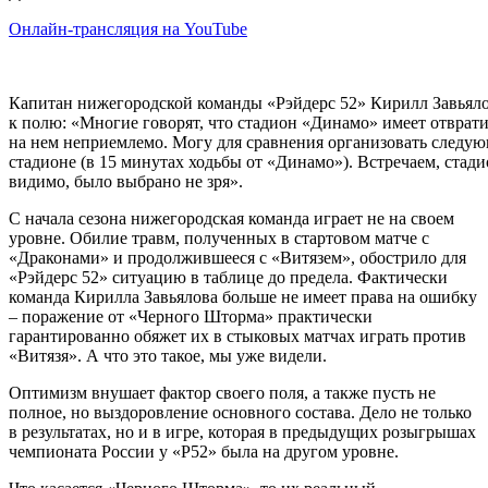
Онлайн-трансляция на YouTube
Капитан нижегородской команды «Рэйдерс 52» Кирилл Завьяло
к полю: «Многие говорят, что стадион «Динамо» имеет отврати
на нем неприемлемо. Могу для сравнения организовать следу
стадионе (в 15 минутах ходьбы от «Динамо»). Встречаем, стад
видимо, было выбрано не зря».
С начала сезона нижегородская команда играет не на своем
уровне. Обилие травм, полученных в стартовом матче с
«Драконами» и продолжившееся с «Витязем», обострило для
«Рэйдерс 52» ситуацию в таблице до предела. Фактически
команда Кирилла Завьялова больше не имеет права на ошибку
– поражение от «Черного Шторма» практически
гарантированно обяжет их в стыковых матчах играть против
«Витязя». А что это такое, мы уже видели.
Оптимизм внушает фактор своего поля, а также пусть не
полное, но выздоровление основного состава. Дело не только
в результатах, но и в игре, которая в предыдущих розыгрышах
чемпионата России у «Р52» была на другом уровне.