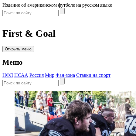
Издание об американском футболе на русском языке
First & Goal
Открыть меню
Меню
НФЛ
НСАА
Россия
Мир
Фан-зона
Ставки на спорт