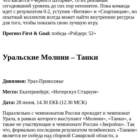
Что касается «Черного Шторма», то их реальный
сегодняшний уровень до сих пор непонятен. Пока команда
идет с результатом 0-2, уступив «Витязю» и «Спартанцам», но
опытный коллектив всегда может найти внутренние ресурсы
для того, чтобы показать свою лучшую игру.
Прогноз First & Goal:
победа «Рэйдерс 52»
Уральские Молнии – Танки
Дивизион:
Урал-Приволжье
Место:
Екатеринбург, «Интерскул Стэдиум»
Дата:
28 июня, 14.30 ЕКБ (12.30 МСК)
Параллельно с чемпионатом России проходит и чемпионат
Урала, в рамках которого выступают «Молнии», «Танки», а
также не участвующие в чемпионате России «Зверобои». Так
что, формально последним результатом челябинских «Танков»
является не победа над сборной Самарской области, а