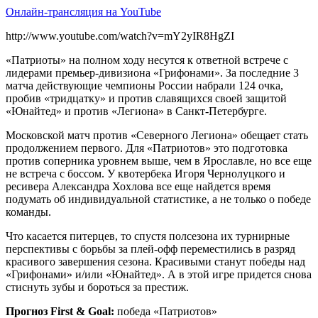
Онлайн-трансляция на YouTube
http://www.youtube.com/watch?v=mY2yIR8HgZI
«Патриоты» на полном ходу несутся к ответной встрече с
лидерами премьер-дивизиона «Грифонами». За последние 3
матча действующие чемпионы России набрали 124 очка,
пробив «тридцатку» и против славящихся своей защитой
«Юнайтед» и против «Легиона» в Санкт-Петербурге.
Московской матч против «Северного Легиона» обещает стать
продолжением первого. Для «Патриотов» это подготовка
против соперника уровнем выше, чем в Ярославле, но все еще
не встреча с боссом. У квотербека Игоря Чернолуцкого и
ресивера Александра Хохлова все еще найдется время
подумать об индивидуальной статистике, а не только о победе
команды.
Что касается питерцев, то спустя полсезона их турнирные
перспективы с борьбы за плей-офф переместились в разряд
красивого завершения сезона. Красивыми станут победы над
«Грифонами» и/или «Юнайтед». А в этой игре придется снова
стиснуть зубы и бороться за престиж.
Прогноз First & Goal:
победа «Патриотов»