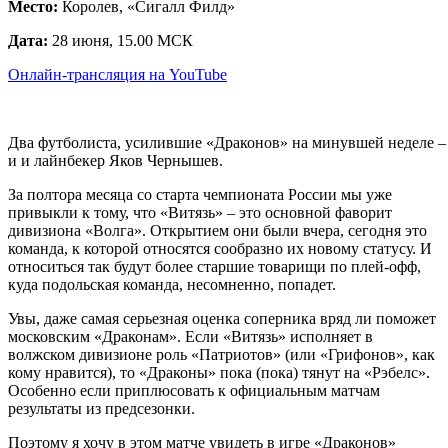
Место:
Королев, «Сигалл Филд»
Дата:
28 июня, 15.00 МСК
Онлайн-трансляция на YouTube
Два футболиста, усилившие «Драконов» на минувшей неделе –
и и лайнбекер Яков Чернышев.
За полтора месяца со старта чемпионата России мы уже
привыкли к тому, что «Витязь» – это основной фаворит
дивизиона «Волга». Открытием они были вчера, сегодня это
команда, к которой относятся сообразно их новому статусу. И
относиться так будут более старшие товарищи по плей-офф,
куда подольская команда, несомненно, попадет.
Увы, даже самая серьезная оценка соперника вряд ли поможет
московским «Драконам». Если «Витязь» исполняет в
волжском дивизионе роль «Патриотов» (или «Грифонов», как
кому нравится), то «Драконы» пока (пока) тянут на «Рэбелс».
Особенно если приплюсовать к официальным матчам
результаты из предсезонки.
Поэтому я хочу в этом матче увидеть в игре «Драконов»