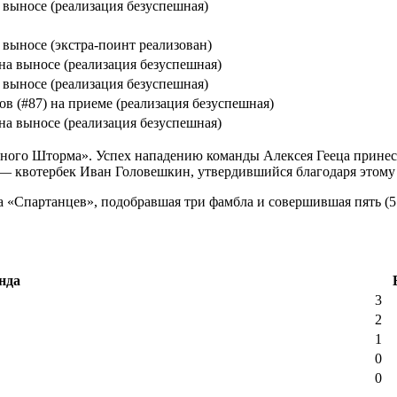
 выносе (реализация безуспешная)
 выносе (экстра-поинт реализован)
на выносе (реализация безуспешная)
 выносе (реализация безуспешная)
в (#87) на приеме (реализация безуспешная)
на выносе (реализация безуспешная)
ого Шторма». Успех нападению команды Алексея Гееца принесла
 — квотербек Иван Головешкин, утвердившийся благодаря этому 
на «Спартанцев», подобравшая три фамбла и совершившая пять (5
нда
3
2
1
0
0