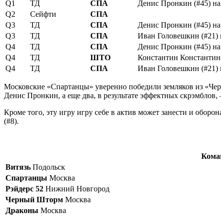
Q1
ТД
СПА
Денис Пронкин (#45) на
Q2
Сейфти
СПА
Q3
ТД
СПА
Денис Пронкин (#45) на
Q3
ТД
СПА
Иван Головешкин (#21) 
Q4
ТД
СПА
Денис Пронкин (#45) на
Q4
ТД
ШТО
Константин Константино
Q4
ТД
СПА
Иван Головешкин (#21) 
Московские «Спартанцы» уверенно победили земляков из «Черн
Денис Пронкин, а еще два, в результате эффектных скрэмблов,
Кроме того, эту игру игру себе в актив может занести и оборо
(#8).
Кома
Витязь
Подольск
Спартанцы
Москва
Рэйдерс 52
Нижний Новгород
Черный Шторм
Москва
Драконы
Москва