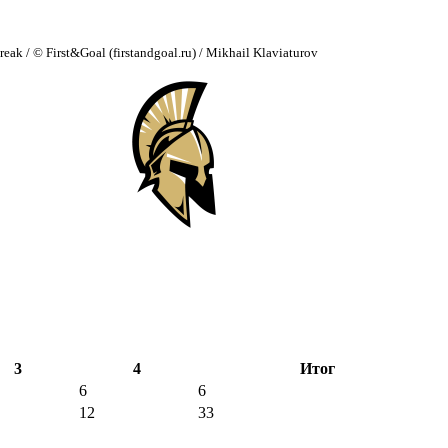
ak / © First&Goal (firstandgoal.ru) / Mikhail Klaviaturov
3
4
Итог
6
6
12
33