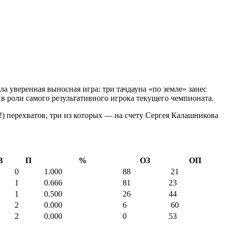
 уверенная выносная игра: три тачдауна «по земле» занес
в роли самого результативного игрока текущего чемпионата.
!) перехватов, три из которых — на счету Сергея Калашникова
В
П
%
ОЗ
ОП
0
1.000
88
21
1
0.666
81
23
1
0.500
26
44
2
0.000
6
60
2
0.000
0
53