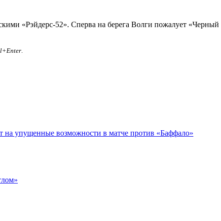
кими «Рэйдерс-52». Сперва на берега Волги пожалует «Черный 
rl+Enter
.
ет на упущенные возможности в матче против «Баффало»
тлом»