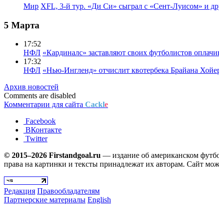
Мир
XFL, 3-й тур. «Ди Си» сыграл с «Сент-Луисом» и др
5 Марта
17:52
НФЛ
«Кардиналс» заставляют своих футболистов оплачи
17:32
НФЛ
«Нью-Ингленд» отчислит квотербека Брайана Хойе
Архив новостей
Comments are disabled
Комментарии для сайта
Cackl
e
Facebook
ВКонтакте
Twitter
© 2015–2026 Firstandgoal.ru
— издание об американском футбол
права на картинки и тексты принадлежат их авторам. Сайт мож
Редакция
Правообладателям
Партнерские материалы
English