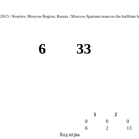
2015 / Korolev, Moscow Region, Russia / Moscow Spartans team on the halftime bre
6
33
1
2
0
0
0
6
2
13
Ход игры