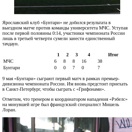
Ярославский клуб «Бунтари» не добился результата в
выездном матче против команды университета МЧС. Уступая
после первой половины 0:14, участники чемпионата России
лишь в третьей четверти сумели занести единственный
тачдаун.
1
2
3
4
Итог
МЧС
6
8
8
16
38
Бунтари
0
0
7
0
7
9 мая «Бунтари» сыграют первый матч в рамках премьер-
дивизиона чемпионата России. Им вновь предстоит приехать
в Санкт-Петербург, чтобы сыграть с «Грифонами».
Отметим, что тренером и координатором нападения «Рэбелс»
на минувшей игре был французский специалист Мишель
Лоран.