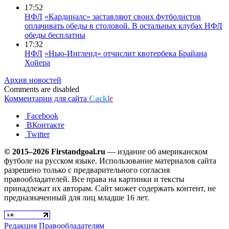
17:52
НФЛ
«Кардиналс» заставляют своих футболистов
оплачивать обеды в столовой. В остальных клубах НФЛ
обеды бесплатны
17:32
НФЛ
«Нью-Ингленд» отчислит квотербека Брайана
Хойера
Архив новостей
Comments are disabled
Комментарии для сайта
Cackl
e
Facebook
ВКонтакте
Twitter
© 2015–2026 Firstandgoal.ru
— издание об американском
футболе на русском языке. Использование материалов cайта
разрешено только с предварительного согласия
правообладателей. Все права на картинки и тексты
принадлежат их авторам. Сайт может содержать контент, не
предназначенный для лиц младше 16 лет.
Редакция
Правообладателям