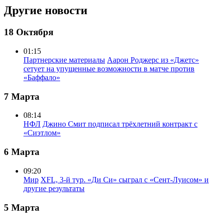
Другие новости
18 Октября
01:15
Партнерские материалы
Аарон Роджерс из «Джетс»
сетует на упущенные возможности в матче против
«Баффало»
7 Марта
08:14
НФЛ
Джино Смит подписал трёхлетний контракт с
«Сиэтлом»
6 Марта
09:20
Мир
XFL, 3-й тур. «Ди Си» сыграл с «Сент-Луисом» и
другие результаты
5 Марта